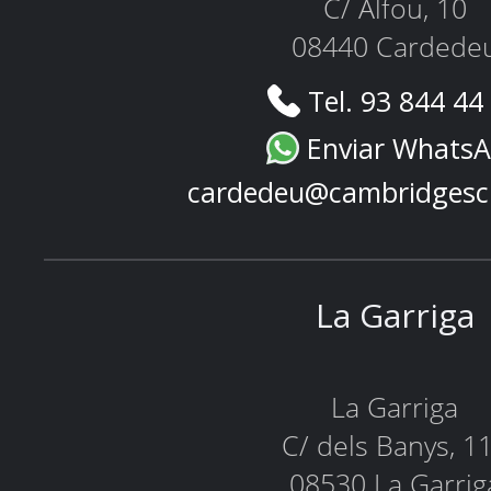
C/ Alfou, 10
08440 Cardede
Tel. 93 844 44
Enviar Whats
cardedeu@cambridgesc
La Garriga
La Garriga
C/ dels Banys, 1
08530 La Garrig