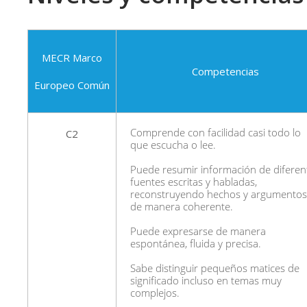
MECR Marco
Competencias
Europeo Común
C2
Comprende con facilidad casi todo lo
que escucha o lee.
Puede resumir información de diferen
fuentes escritas y habladas,
reconstruyendo hechos y argumentos
de manera coherente.
Puede expresarse de manera
espontánea, fluida y precisa.
Sabe distinguir pequeños matices de
significado incluso en temas muy
complejos.