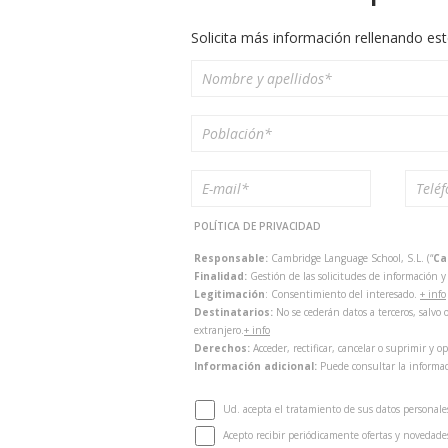
Solicita más información rellenando est
POLÍTICA DE PRIVACIDAD
Responsable:
Cambridge Language School, S.L. (“
Ca
Finalidad:
Gestión de las solicitudes de información 
Legitimación
: Consentimiento del interesado.
+ info
Destinatarios:
No se cederán datos a terceros, salv
extranjero.
+ info
Derechos:
Acceder, rectificar, cancelar o suprimir y o
Información adicional:
Puede consultar la informac
Ud. acepta el tratamiento de sus datos personale
Acepto recibir periódicamente ofertas y novedades