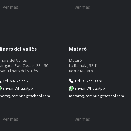
Ver más
Ver más
linars del Vallès
Mataró
linars del Vallès
Mataró
vinguda Pau Casals, 28 – 30
La Rambla, 32 1º
8450 Llinars del Vallès
08302 Mataró
Tel. 602 25 55 77
Tel. 93 755 09 81
Enviar WhatsApp
Enviar WhatsApp
linars@cambridgeschool.com
mataro@cambridgeschool.com
Ver más
Ver más