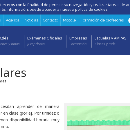
 terceros con la finalidad de permitir su navegación y realizar tareas de an
a más información, puede acceder a nuestra
política de cookies
.
o
Agenda
Noticias
Contacto
Moodle
Formación de profesores:
nglés
Exámenes Oficiales
Empresas
Escuelas y AMPAS
venes y niños
¡Prepárate!
Formación
Clases y más
lares
ares
ecesitan aprender de manera
r en clase (por ej. Por timidez o
enen disponibilidad horaria muy
umno.