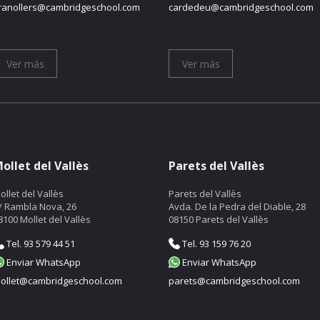
ranollers@cambridgeschool.com
cardedeu@cambridgeschool.com
Ver más
Ver más
ollet del Vallès
Parets del Vallès
ollet del Vallès
Parets del Vallès
/ Rambla Nova, 26
Avda. De la Pedra del Diable, 28
8100 Mollet del Vallès
08150 Parets del Vallès
Tel. 93 579 44 51
Tel. 93 159 76 20
Enviar WhatsApp
Enviar WhatsApp
ollet@cambridgeschool.com
parets@cambridgeschool.com