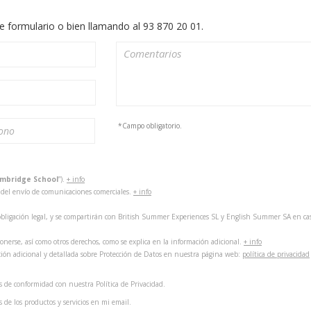
e formulario o bien llamando al 93 870 20 01.
*Campo obligatorio.
mbridge School
”).
+ info
y del envío de comunicaciones comerciales.
+ info
o obligación legal, y se compartirán con British Summer Experiences SL y English Summer SA
en ca
ponerse, así como otros derechos, como se explica en la información adicional.
+ info
ión adicional y detallada sobre Protección de Datos en nuestra página web:
política de privacidad
s de conformidad con nuestra Política de Privacidad.
 de los productos y servicios en mi email.