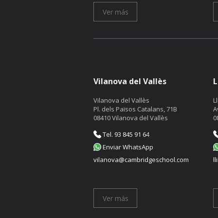
Ver más
Vilanova del Vallès
L
Vilanova del Vallès
L
Pl. dels Països Catalans, 71B
A
08410 Vilanova del Vallès
0
Tel. 93 845 91 64
Enviar WhatsApp
vilanova@cambridgeschool.com
l
Ver más