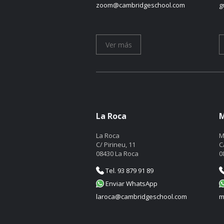
zoom@cambridgeschool.com
g
Ver más
La Roca
M
La Roca
M
C/ Pirineu, 11
C
08430 La Roca
0
Tel. 93 879 91 89
Enviar WhatsApp
laroca@cambridgeschool.com
m