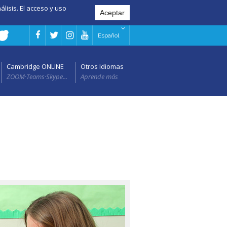
álisis. El acceso y uso
Español
Cambridge ONLINE
Otros Idiomas
ZOOM·Teams·Skype...
Aprende más