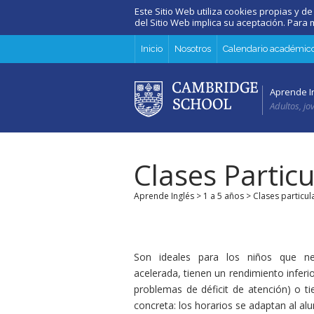
Este Sitio Web utiliza cookies propias y de
del Sitio Web implica su aceptación. Par
Inicio
Nosotros
Calendario académic
Aprende I
Adultos, jo
Clases Particu
Aprende Inglés
>
1 a 5 años
> Clases particul
Son ideales para los niños que n
acelerada, tienen un rendimiento inferio
problemas de déficit de atención) o ti
concreta: los horarios se adaptan al al