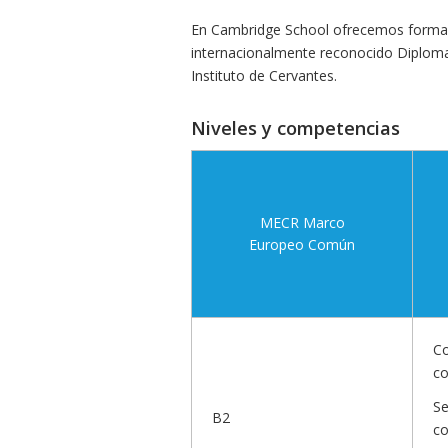
En Cambridge School ofrecemos formació
internacionalmente reconocido Diploma
Instituto de Cervantes.
Niveles y competencias
MECR Marco
Europeo Común
Co
co
Se
B2
co