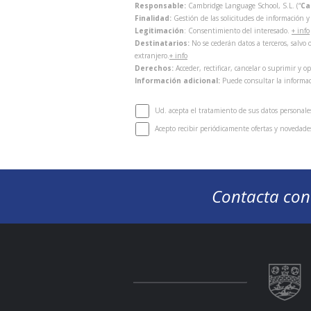
Responsable:
Cambridge Language School, S.L. (“
Ca
Finalidad:
Gestión de las solicitudes de información 
Legitimación
: Consentimiento del interesado.
+ info
Destinatarios:
No se cederán datos a terceros, salv
extranjero.
+ info
Derechos:
Acceder, rectificar, cancelar o suprimir y o
Información adicional:
Puede consultar la informac
Ud. acepta el tratamiento de sus datos personale
Acepto recibir periódicamente ofertas y novedades
Contacta con