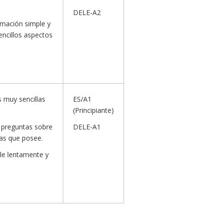
DELE-A2
rmación simple y
encillos aspectos
s muy sencillas
ES/A1
(Principiante)
 preguntas sobre
DELE-A1
as que posee.
le lentamente y