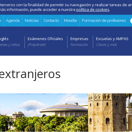
 terceros con la finalidad de permitir su navegación y realizar tareas de an
a más información, puede acceder a nuestra
política de cookies
.
o
Agenda
Noticias
Contacto
Moodle
Formación de profesores:
nglés
Exámenes Oficiales
Empresas
Escuelas y AMPAS
venes y niños
¡Prepárate!
Formación
Clases y más
extranjeros