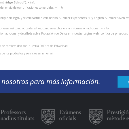
mbridge School
”).
+ info
y del envío de comunicaciones comerciales.
+ info
o obligación legal, y se compartirán con British Summer Experiences SL y English Summer SA
en ca
ponerse, así como otros derechos, como se explica en la información adicional.
+ info
ión adicional y detallada sobre Protección de Datos en nuestra página web:
política de privacidad
s de conformidad con nuestra Política de Privacidad.
 de los productos y servicios en mi email.
 nosotros para más información.