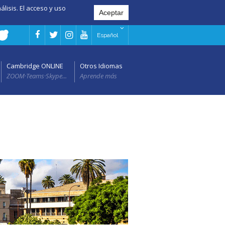
álisis. El acceso y uso
Español
Cambridge ONLINE
Otros Idiomas
ZOOM·Teams·Skype...
Aprende más