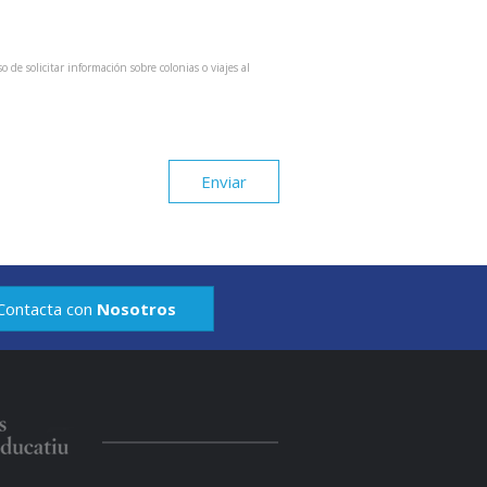
so de solicitar información sobre colonias o viajes al
Enviar
Contacta con
Nosotros