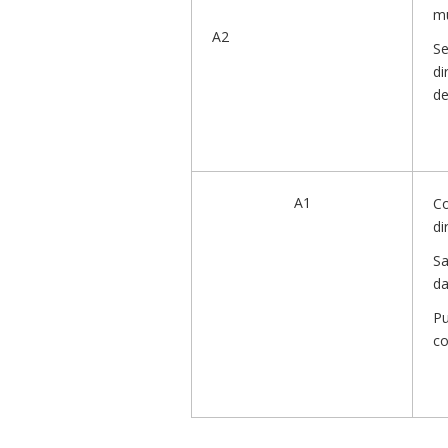
mu
A2
Se
di
de
A1
Co
di
Sa
da
Pu
co