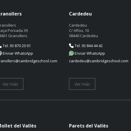
ranollers
Cardedeu
ranollers
Cardedeu
laça Porxada 39
C/ Alfou, 10
8401 Granollers
08440 Cardedeu
Tel. 93 870 20 01
Tel. 93 844 44 42
Enviar WhatsApp
Enviar WhatsApp
ranollers@cambridgeschool.com
cardedeu@cambridgeschool.com
Ver más
Ver más
ollet del Vallès
Parets del Vallès