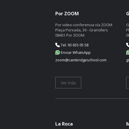
Por ZOOM
G
Por video-conferencia vía ZOOM
G
Plaça Porxada, 39 - Granollers
P
08401 Por ZOOM
0
Tel. 93 655 05 58
Enviar WhatsApp
zoom@cambridgeschool.com
g
Ver más
La Roca
M