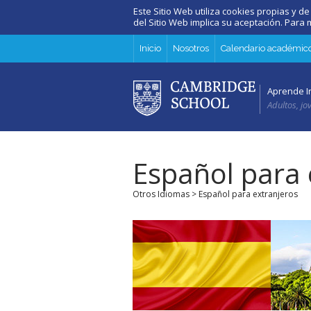
Este Sitio Web utiliza cookies propias y de
del Sitio Web implica su aceptación. Par
Inicio
Nosotros
Calendario académic
Aprende I
Adultos, jo
Español para 
Otros Idiomas
> Español para extranjeros