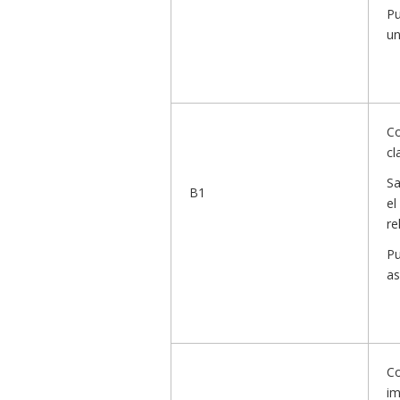
Pu
un
Co
cl
Sa
B1
el
re
Pu
as
Co
im