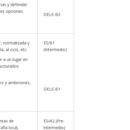
emas y defender
tes opciones.
DELE-B2
r, normalizada y
ES/B1
a, al ocio, etc.
(Intermedio)
r a un lugar en
tructurados
eos y ambiciones,
DELE-B1
áreas de
ES/A2 (Pre-
fía local,
intermedio)