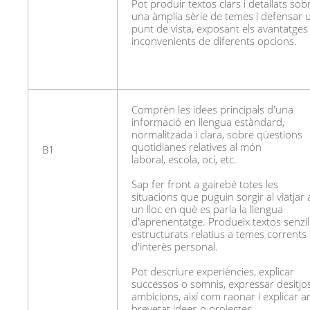
Pot produir textos clars i detallats sob
una àmplia sèrie de temes i defensar 
punt de vista, exposant els avantatges 
inconvenients de diferents opcions.
Comprèn les idees principals d'una
informació en llengua estàndard,
normalitzada i clara, sobre qüestions
quotidianes relatives al món
B1
laboral, escola, oci, etc.
Sap fer front a gairebé totes les
situacions que puguin sorgir al viatjar 
un lloc en què es parla la llengua
d'aprenentatge. Produeix textos senzill
estructurats relatius a temes corrents
d'interès personal.
Pot descriure experiències, explicar
successos o somnis, expressar desitjos
ambicions, així com raonar i explicar 
brevetat idees o projectes.