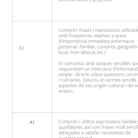
Comprèn frases i expressions utilitzad
amb freqüència, relatives a àrees
d'importància immediata (informació
personal i familiar, compres, geografia
A2
local, món laboral, etc.)
Es comunica amb tasques senzilles qu
requereixen un intercanvi d'informaci
simple i directe sobre qüestions corre
i rutinàries. Descriu en termes senzills
aspectes del seu origen cultural i del 
entorn.
A1
Comprèn i utilitza expressions familiars
quotidianes així com frases molt senzil
adreçades a satisfer necessitats de