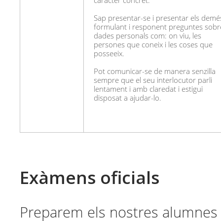
caràcter concret.
Sap presentar-se i presentar els demé
formulant i responent preguntes sobr
dades personals com: on viu, les
persones que coneix i les coses que
posseeix.
Pot comunicar-se de manera senzilla
sempre que el seu interlocutor parli
lentament i amb claredat i estigui
disposat a ajudar-lo.
Exàmens oficials
Preparem els nostres alumnes p