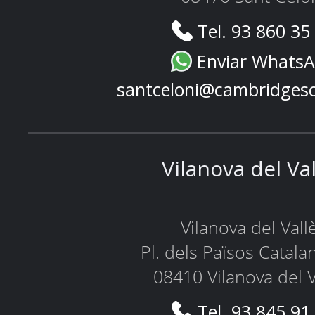
Tel. 93 860 35
Enviar Whats
santceloni@cambridges
Vilanova del Va
Vilanova del Vall
Pl. dels Països Catala
08410 Vilanova del V
Tel. 93 845 91