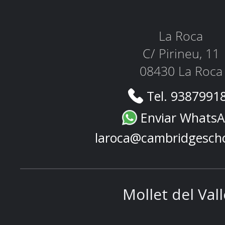
La Roca
C/ Pirineu, 11
08430 La Roca
Tel. 9387991
Enviar Whats
laroca@cambridgesch
Mollet del Val