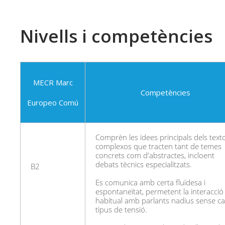
Nivells i competències
MECR Marc
Competències
Europeo Comú
Comprèn les idees principals dels text
complexos que tracten tant de temes
concrets com d'abstractes, incloent
debats tècnics especialitzats.
B2
Es comunica amb certa fluïdesa i
espontaneïtat, permetent la interacció
habitual amb parlants nadius sense c
tipus de tensió.