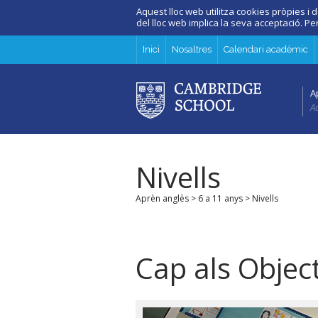
Aquest lloc web utilitza cookies pròpies i d
del lloc web implica la seva acceptació. P
Inici
Nosaltres
Calendari acadèmic
A
Ad
Nivells
Aprèn anglès
>
6 a 11 anys
> Nivells
Cap als Objec