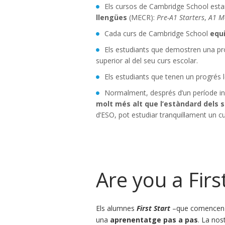
Els cursos de Cambridge School esta
llengües
(MECR):
Pre-A1 Starters
,
A1 M
Cada curs de Cambridge School
equi
Els estudiants que demostren una pro
superior al del seu curs escolar.
Els estudiants que tenen un progrés l
Normalment, després d’un període inic
molt més alt que l’estàndard dels 
d’ESO, pot estudiar tranquil·lament un 
Are you a Firs
Els alumnes
First Start
–que comencen e
una
aprenentatge pas a pas
. La no