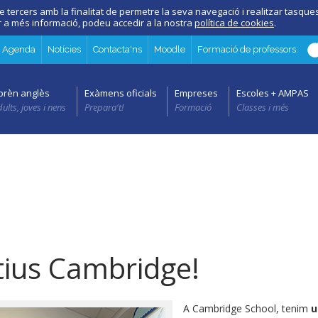
e tercers amb la finalitat de permetre la seva navegació i realitzar tasques 
er a més informació, podeu accedir a la nostra
política de cookies
.
Agenda
Notícies
Contacta'ns
Moodle
Formació de professors:
prèn anglès
Exàmens oficials
Empreses
Escoles + AMPAS
ults, joves i nens
Prepara't!
Formació
Classes i més
tius Cambridge!
A Cambridge School, tenim
u