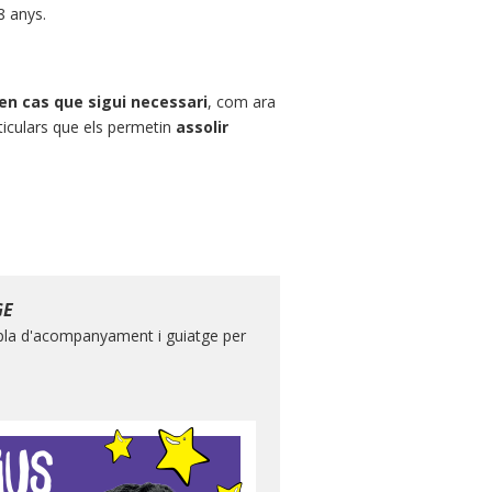
8 anys.
 en cas que sigui necessari
, com ara
ticulars que els permetin
assolir
GE
 pla d'acompanyament i guiatge per