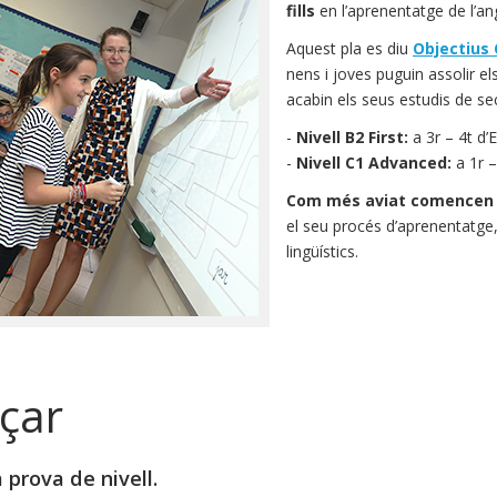
fills
en l’aprenentatge de l’ang
Aquest pla es diu
Objectius
nens i joves puguin assolir el
acabin els seus estudis de se
-
Nivell B2 First:
a 3r – 4t d’
-
Nivell C1 Advanced:
a 1r –
Com més aviat comencen 
el seu procés d’aprenentatge, 
lingüístics.
çar
 prova de nivell.