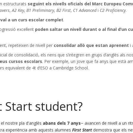
n estructurats
seguint els nivells oficials del Marc Europeu Com
overs
,
A2 Key
,
B1 Preliminary
,
B2 First
,
C1 Advanced
i
C2 Proficiency
.
val a un curs escolar complet
.
gressió excel·lent
poden saltar un nivell durant o al final d’un c
ent, repeteixen de nivell per
consolidar allò que estan aprenent
i
ial de consolidació, els nens que s’integren en grups d’anglès als no
seus cursos escolars
. Per exemple, un jove que fa anys que està am
curs equivalent de 4t d’ESO a Cambridge School.
t Start student?
–
l nostre pla d'anglès
abans dels 7 anys
avancen de nivell a un ri
stra experiència amb aquests alumnes
First Start
demostra que els n