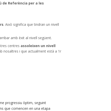
ú de Referència per a les
urs
. Això significa que tindran un nivell
 arribar amb èxit al nivell següent.
stres centres
assoleixen un nivell
b nosaltres i que actualment està a 1r
tme progressiu òptim, seguint
ens que comencen en una etapa