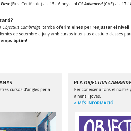
First
(First Certificate) als 15-16 anys i al
C1 Advanced
(CAE) als 17-1
tard?
la
Objectius Cambridge
, també
oferim eines per reajustar el nivell
adèmics de setembre a juny amb cursos intensius d'estiu o classes par
l temps òptim!
 ANYS
PLA
OBJECTIUS CAMBRID
tres cursos d'anglès per a
Per conèixer a fons el nostre
a nens i joves.
> MÉS INFORMACIÓ