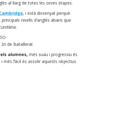
lès al llarg de totes les seves etapes.
 Cambridge
, i està dissenyat perquè
s principals nivells d’anglès abans que
cundària:
ESO
 2n de Batxillerat
els alumnes,
més suau i progressiu és
i més fàcil és assolir aquests objectius