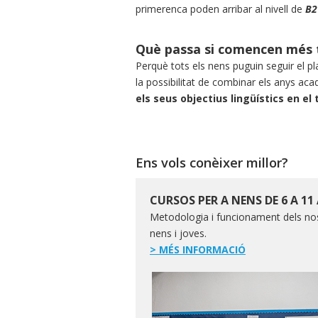
primerenca poden arribar al nivell de
B2
Què passa si comencen més 
Perquè tots els nens puguin seguir el p
la possibilitat de combinar els anys ac
els seus objectius lingüístics en e
Ens vols conèixer millor?
CURSOS PER A NENS DE 6 A 11
​Metodologia i funcionament dels nos
nens i joves.
> MÉS INFORMACIÓ