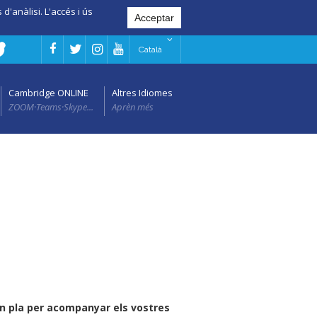
d'anàlisi. L'accés i ús
Català
Cambridge ONLINE
Altres Idiomes
ZOOM·Teams·Skype...
Aprèn més
n pla per acompanyar els vostres