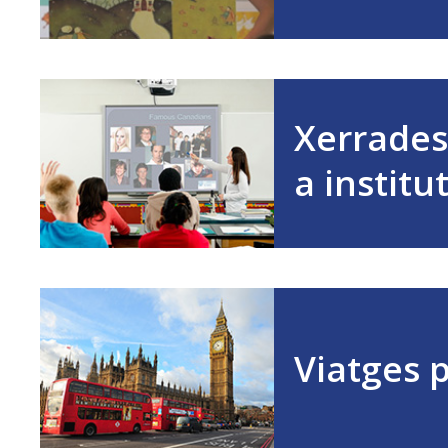
Xerrades 
a institu
Viatges p