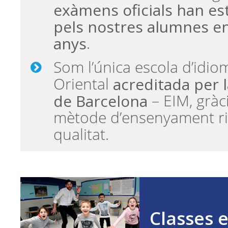
exàmens oficials han es
pels nostres alumnes en
anys
.
Som l’única escola d’idio
acreditada per l
Oriental
de Barcelona
– EIM, gràc
mètode d’ensenyament ri
qualitat.
Classes 