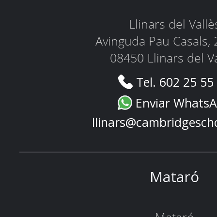
Llinars del Vallè
Avinguda Pau Casals, 
08450 Llinars del V
Tel. 602 25 55
Enviar Whats
llinars@cambridgesch
Mataró