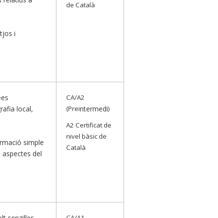
de Català
jos i
ees
CA/A2
afia local,
(Prei
ntermedi
)
A2 Certificat de
nivel bàsic de
ormació simple
Català
s aspectes del
lt senzilles
CA/A1