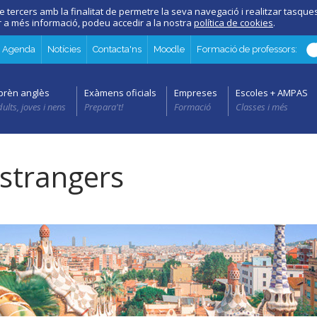
e tercers amb la finalitat de permetre la seva navegació i realitzar tasques 
er a més informació, podeu accedir a la nostra
política de cookies
.
Agenda
Notícies
Contacta'ns
Moodle
Formació de professors:
prèn anglès
Exàmens oficials
Empreses
Escoles + AMPAS
ults, joves i nens
Prepara't!
Formació
Classes i més
estrangers