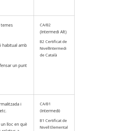
e temes
CA/B2
(Intermedi Alt)
B2 Certificat de
ó habitual amb
NivellIntermedi
de Català
efensar un punt
rmalitzada i
CA/B1
etc.
(
Intermedi
)
B1 Certificat de
a un lloc en què
Nivell Elemental
 relatius a