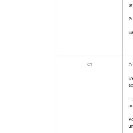
ar
Po
Sa
C1
Co
S'
ex
Ut
pr
Po
un