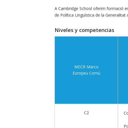
A Cambridge School oferim formació en c
de Política Lingüística de la Generalitat
Niveles y competencias
MECR Marco
Europeu Comú
C2
Co
Po