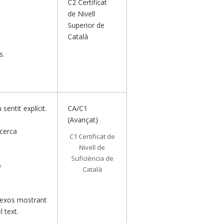
C2 Certificat
de Nivell
Superior de
Català
s.
entit explícit.
CA/C1
(Avançat)
ecerca
C1 Certificat de
Nivell de
Suficiència de
o
Català
plexos mostrant
 text.