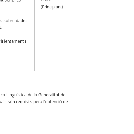
(
Principiant
)
es sobre dades
.
li lentament i
ca Lingüística de la Generalitat de
uals són requisits pera l’obtenció de