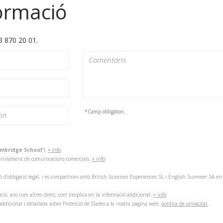
ormació
3 870 20 01.
*Camp obligatori.
mbridge School
”).
+ info
 l’enviament de comunicacions comercials.
+ info
ó d’obligació legal, i es compartiran amb British Summer Experiences SL i English Summer SA en cas
sició, així com altres drets, com s’explica en la informació addicional.
+ info
addicional i detallada sobre Protecció de Dades a la nostra pàgina web:
política de privacitat