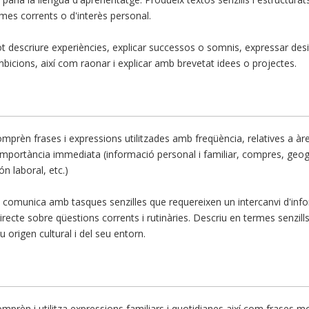
mes corrents o d'interès personal.
t descriure experiències, explicar successos o somnis, expressar desit
bicions, així com raonar i explicar amb brevetat idees o projectes.
mprèn frases i expressions utilitzades amb freqüència, relatives a àr
importància immediata (informació personal i familiar, compres, geogr
n laboral, etc.)
 comunica amb tasques senzilles que requereixen un intercanvi d'inf
directe sobre qüestions corrents i rutinàries. Descriu en termes senzill
u origen cultural i del seu entorn.
mprèn i utilitza expressions familiars i quotidianes així com frases mo