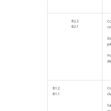
B2.2
Co
B2.1
co
Es
pa
Po
de
B1.2
Co
B1.1
cl
Sa
es