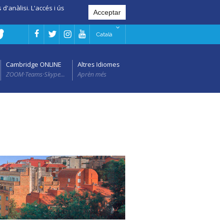
d'anàlisi. L'accés i ús
Català
Cambridge ONLINE
Altres Idiomes
ZOOM·Teams·Skype...
Aprèn més