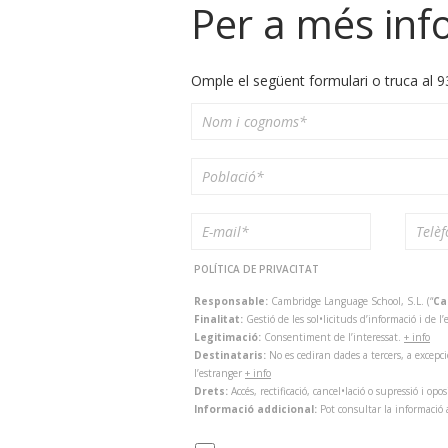
Per a més inf
Omple el següent formulari o truca al 9
POLÍTICA DE PRIVACITAT
Responsable:
Cambridge Language School, S.L. (“
Ca
Finalitat:
Gestió de les sol•licituds d’informació i de
Legitimació:
Consentiment de l’interessat.
+ info
Destinataris:
No es cediran dades a tercers, a excepci
l’estranger
+ info
Drets:
Accés, rectificació, cancel•lació o supressió i opo
Informació addicional:
Pot consultar la informació 