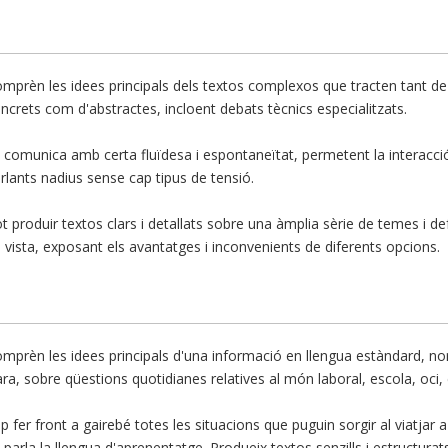
mprèn les idees principals dels textos complexos que tracten tant d
ncrets com d'abstractes, incloent debats tècnics especialitzats.
 comunica amb certa fluïdesa i espontaneïtat, permetent la interacci
rlants nadius sense cap tipus de tensió.
t produir textos clars i detallats sobre una àmplia sèrie de temes i d
 vista, exposant els avantatges i inconvenients de diferents opcions.
mprèn les idees principals d'una informació en llengua estàndard, no
ara, sobre qüestions quotidianes relatives al món laboral, escola, oci, 
p fer front a gairebé totes les situacions que puguin sorgir al viatjar 
 parla la llengua d'aprenentatge. Produeix textos senzills i estructurats