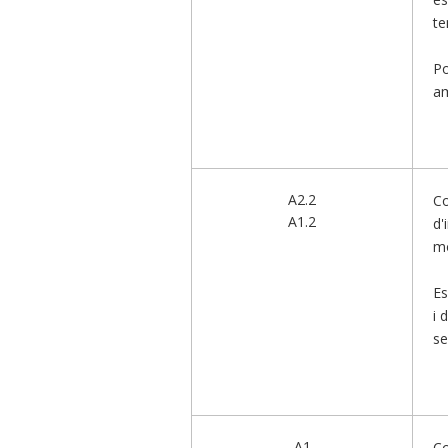
te
Po
am
A2.2
Co
A1.2
d'
mó
Es
i 
se
A1
Co