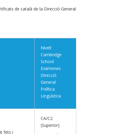
ificats de català de la Direcció General
Nivell
Cambridge
School
Exàmenes
Direcció
General
Política
Lingüística
CA/C2
(Superior)
t fets i