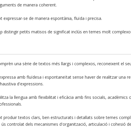
guments de manera coherent.
t expressar-se de manera espontània, fluïda i precisa.
p distingir petits matisos de significat inclús en temes molt complexo
mprèn una sèrie de textos més llargs i complexos, reconeixent el seu s
expressa amb fluïdesa i espontaneïtat sense haver de realitzar una r
haustiva d'expressions.
ilitza la llengua amb flexibilitat i eficàcia amb fins socials, acadèmics 
ofessionals.
t produir textos clars, ben estructurats i detallats sobre temes com
 ús controlat dels mecanismes d'organització, articulació i cohesió del