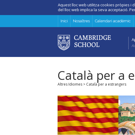
Aquest lloc web utilitza cookies pròpies i d
del lloc web implica la seva acceptació. P
Inici
Nosaltres
Calendari acadèmic
A
Ad
Català per a 
Altres Idiomes
> Català per a estrangers