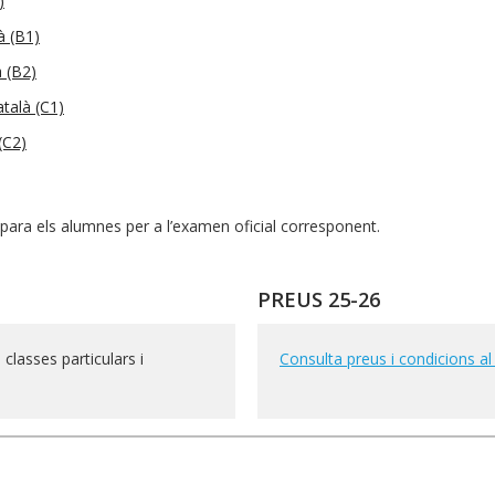
)
à (B1)
à (B2)
atalà (C1)
(C2)
epara els alumnes per a l’examen oficial corresponent.
PREUS 25-26
 classes particulars i
Consulta preus i condicions al