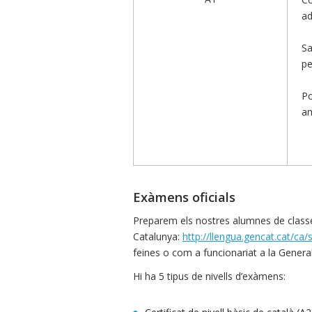
ad
Sa
pe
Po
am
Exàmens oficials
Preparem els nostres alumnes de classes 
Catalunya:
http://llengua.gencat.cat/ca/
feines o com a funcionariat a la General
Hi ha 5 tipus de nivells d’exàmens: