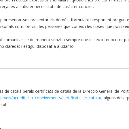
reçades a satisfer necessitats de caràcter concret.
p presentar-se i presentar els demés, formulant i responent pregunt
rsonals com: on viu, les persones que coneix i les coses que posseeix
t comunicar-se de manera senzilla sempre que el seu interlocutor par
b claredat i estigui disposat a ajudar-lo.
de català perals certificats de català de la Direcció General de Políti
serveis/acreditacio_coneixements/certificats_de_catala/
, alguns dels q
itat.