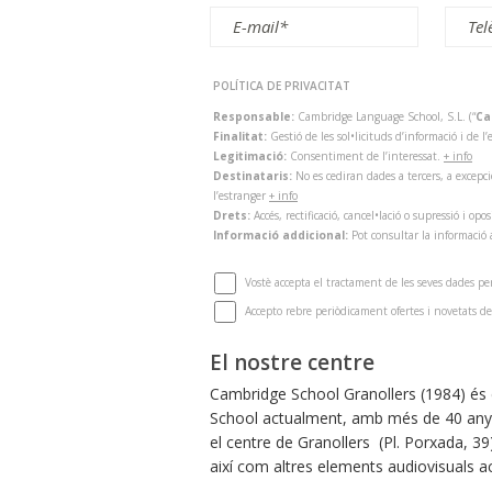
POLÍTICA DE PRIVACITAT
Responsable:
Cambridge Language School, S.L. (“
Ca
Finalitat:
Gestió de les sol•licituds d’informació i de
Legitimació:
Consentiment de l’interessat.
+ info
Destinataris:
No es cediran dades a tercers, a excepci
l’estranger
+ info
Drets:
Accés, rectificació, cancel•lació o supressió i opo
Informació addicional:
Pot consultar la informació 
Vostè accepta el tractament de les seves dades per
Accepto rebre periòdicament ofertes i novetats de
El nostre centre
Cambridge School Granollers (1984) és
School actualment, amb més de 40 anys d
el centre de Granollers (Pl. Porxada, 
així com altres elements audiovisuals ac