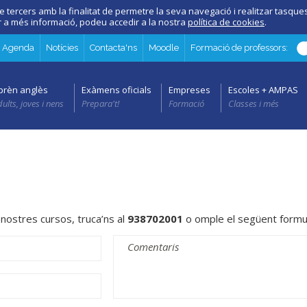
e tercers amb la finalitat de permetre la seva navegació i realitzar tasques 
er a més informació, podeu accedir a la nostra
política de cookies
.
Agenda
Notícies
Contacta'ns
Moodle
Formació de professors:
prèn anglès
Exàmens oficials
Empreses
Escoles + AMPAS
ults, joves i nens
Prepara't!
Formació
Classes i més
nostres cursos, truca’ns al
938702001
o omple el següent formul