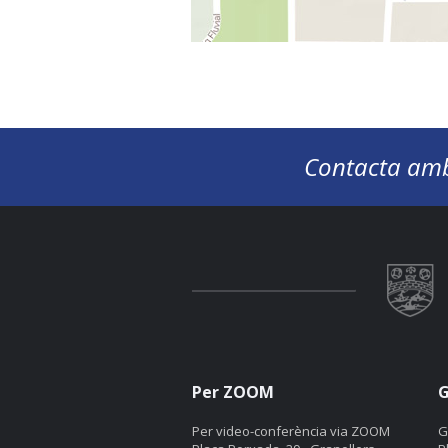
Contacta amb
Per ZOOM
G
Per video-conferència via ZOOM
G