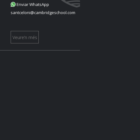
Enviar WhatsApp
santceloni@cambridgeschool.com
Veure’n més