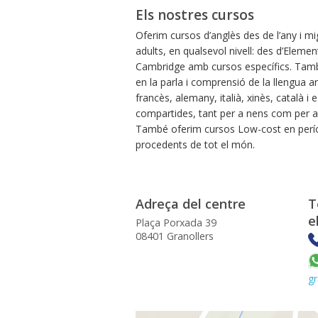
Els nostres cursos
Oferim cursos d’anglès des de l’any i mig
adults, en qualsevol nivell: des d’Eleme
Cambridge amb cursos específics. També 
en la parla i comprensió de la llengua a
francès, alemany, italià, xinès, català i
compartides, tant per a nens com per a 
També oferim cursos Low-cost en períod
procedents de tot el món.
Adreça del centre
T
e
Plaça Porxada 39
08401 Granollers
g