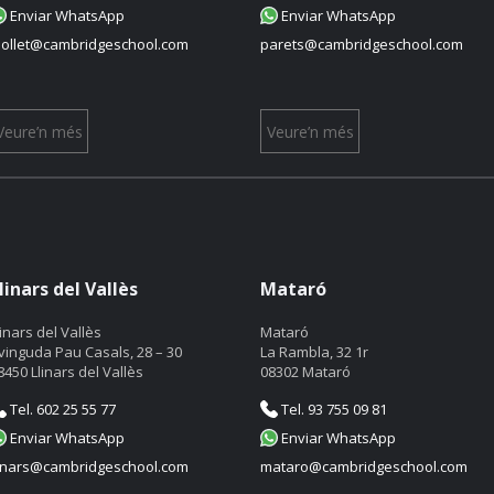
Enviar WhatsApp
Enviar WhatsApp
ollet@cambridgeschool.com
parets@cambridgeschool.com
Veure’n més
Veure’n més
linars del Vallès
Mataró
linars del Vallès
Mataró
vinguda Pau Casals, 28 – 30
La Rambla, 32 1r
8450 Llinars del Vallès
08302 Mataró
Tel. 602 25 55 77
Tel. 93 755 09 81
Enviar WhatsApp
Enviar WhatsApp
linars@cambridgeschool.com
mataro@cambridgeschool.com