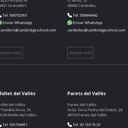
laça Porxada 39
C/ Alfou, 10
8401 Granollers
08440 Cardedeu
Tel. 938702001
Tel. 938444442
Enviar WhatsApp
Enviar WhatsApp
ranollers@cambridgeschool.com
cardedeu@cambridgeschool.com
Veure’n més
Veure’n més
ollet del Vallès
Parets del Vallès
ollet del Vallès
Parets del Vallès
/ Rambla Nova, 26
Avda. De la Pedra del Diable, 28
8100 Mollet del Vallès
08150 Parets del Vallès
Tel. 935794451
Tel. 93 159 76 20