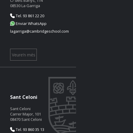
C/ dels Banys, 114
08530 La Garriga
Tel. 93 861 22 20
Enviar WhatsApp
lagarriga@cambridgeschool.com
Veure’n més
Sant Celoni
Sant Celoni
Carrer Major, 101
08470 Sant Celoni
Tel. 93 860 35 13