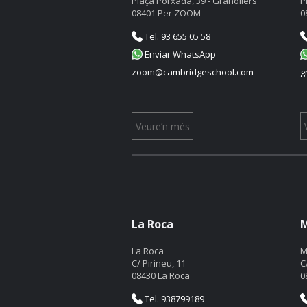
Plaça Porxada, 39 - Granollers
P
08401 Per ZOOM
0
Tel. 93 655 05 58
Enviar WhatsApp
zoom@cambridgeschool.com
g
Veure’n més
La Roca
M
La Roca
M
C/ Pirineu, 11
C
08430 La Roca
0
Tel. 938799189