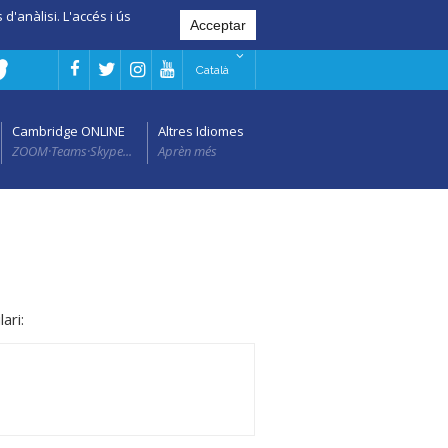
d'anàlisi. L'accés i ús
Català
Cambridge ONLINE
Altres Idiomes
ZOOM·Teams·Skype...
Aprèn més
ari: