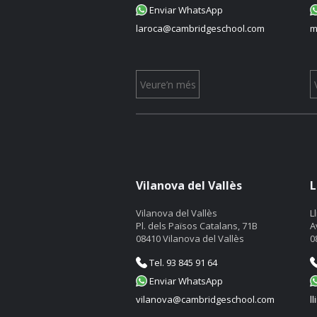
Enviar WhatsApp
laroca@cambridgeschool.com
m
Veure’n més
Vilanova del Vallès
L
Vilanova del Vallès
L
Pl. dels Països Catalans, 71B
A
08410 Vilanova del Vallès
0
Tel. 93 845 91 64
Enviar WhatsApp
vilanova@cambridgeschool.com
l