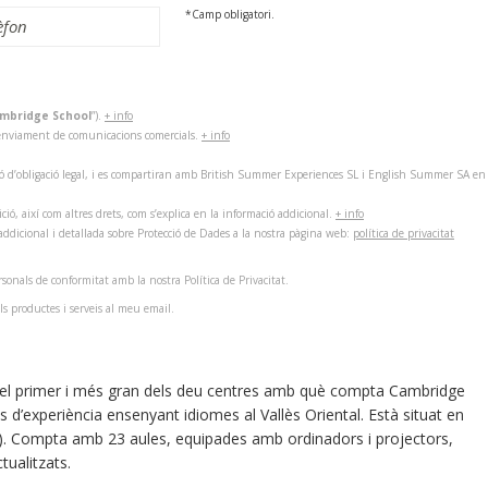
*Camp obligatori.
mbridge School
”).
+ info
 l’enviament de comunicacions comercials.
+ info
ó d’obligació legal, i es compartiran amb British Summer Experiences SL i English Summer SA en cas
sició, així com altres drets, com s’explica en la informació addicional.
+ info
addicional i detallada sobre Protecció de Dades a la nostra pàgina web:
política de privacitat
sonals de conformitat amb la nostra Política de Privacitat.
ls productes i serveis al meu email.
 el primer i més gran dels deu centres amb què compta Cambridge
’experiència ensenyant idiomes al Vallès Oriental. Està situat en
39). Compta amb 23 aules, equipades amb ordinadors i projectors,
tualitzats.