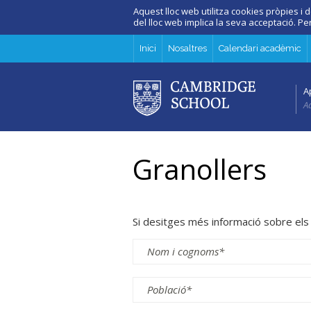
Aquest lloc web utilitza cookies pròpies i d
del lloc web implica la seva acceptació. P
Inici
Nosaltres
Calendari acadèmic
A
Ad
Granollers
Si desitges més informació sobre els 