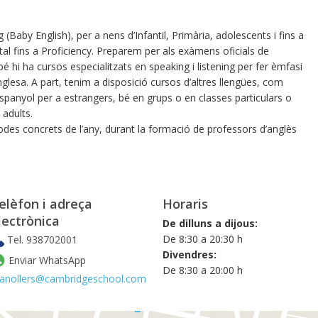
 (Baby English), per a nens d’Infantil, Primària, adolescents i fins a
ntal fins a Proficiency. Preparem per als exàmens oficials de
hi ha cursos especialitzats en speaking i listening per fer èmfasi
nglesa. A part, tenim a disposició cursos d’altres llengües, com
 espanyol per a estrangers, bé en grups o en classes particulars o
adults.
es concrets de l’any, durant la formació de professors d’anglès
elèfon i adreça
Horaris
lectrònica
De dilluns a dijous:
De 8:30 a 20:30 h
Tel. 938702001
Divendres:
Enviar WhatsApp
De 8:30 a 20:00 h
ranollers@cambridgeschool.com