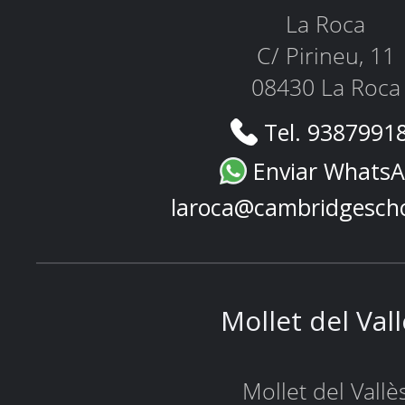
La Roca
C/ Pirineu, 11
08430 La Roca
Tel. 9387991
Enviar Whats
laroca@cambridgesch
Mollet del Val
Mollet del Vallè