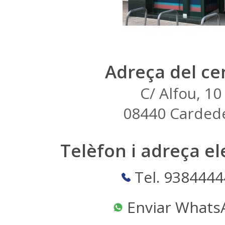
Adreça del ce
C/ Alfou, 10
08440 Carded
Telèfon i adreça el
Tel. 9384444
Enviar Whats