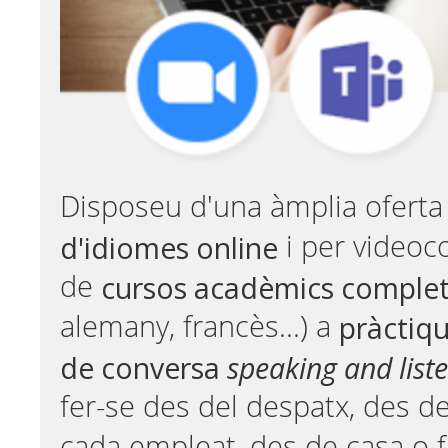
Disposeu d'una àmplia ofert
d'idiomes online
i per videoc
cursos acadèmics comple
de
pràctiq
alemany, francès...) a
de conversa
speaking and list
fer-se des del despatx, des de
cada empleat, des de casa o fi