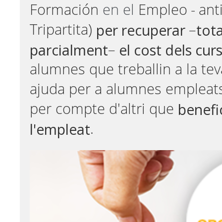
Formación
en el
Empleo
-
ant
per recuperar
tot
Tripartita)
–
parcialment
el cost dels cur
–
alumnes que treballin a la t
ajuda per a alumnes empleats
benefi
per compte d'altri que
l'empleat
.