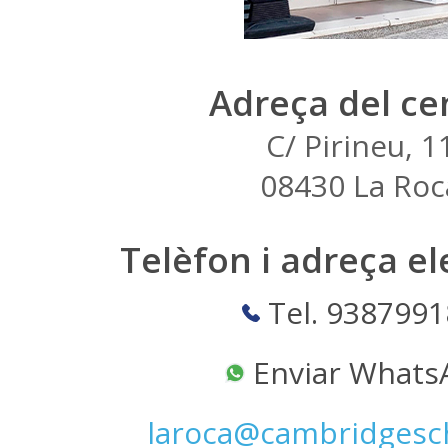
Adreça del ce
C/ Pirineu, 1
08430 La Roc
Telèfon i adreça el
Tel. 9387991
Enviar Whats
laroca@cambridgesc