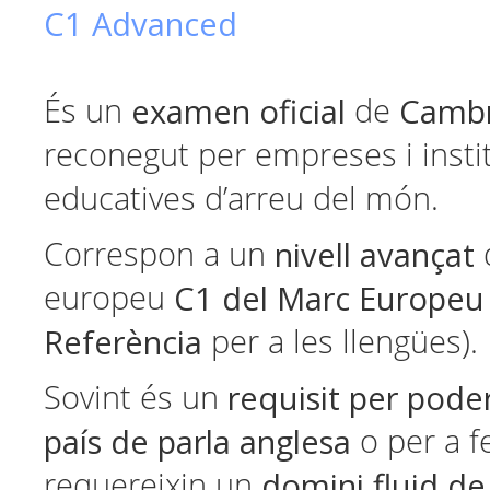
C1 Advanced
examen oficial
Cambr
És un
de
reconegut per empreses i insti
educatives d’arreu del món.
nivell avançat
Correspon a un
d
C1 del Marc Europe
europeu
Referència
per a les llengües).
requisit per pode
Sovint és un
país de parla anglesa
o per a f
domini fluid de 
requereixin un