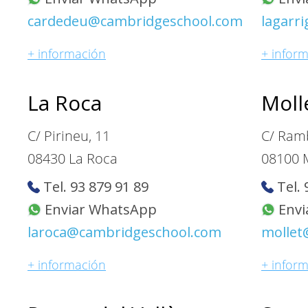
cardedeu@cambridgeschool.com
lagarr
+ información
+ infor
La Roca
Moll
C/ Pirineu, 11
C/ Ram
08430 La Roca
08100 M
Tel. 93 879 91 89
Tel. 
Enviar WhatsApp
Envi
laroca@cambridgeschool.com
mollet
+ información
+ infor