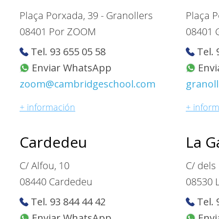
Plaça Porxada, 39 - Granollers
Plaça 
08401 Por ZOOM
08401 G
Tel. 93 655 05 58
Tel. 
Enviar WhatsApp
Envi
zoom@cambridgeschool.com
granol
+ información
+ infor
Cardedeu
La G
C/ Alfou, 10
C/ dels
08440 Cardedeu
08530 L
Tel. 93 844 44 42
Tel. 
Enviar WhatsApp
Envi