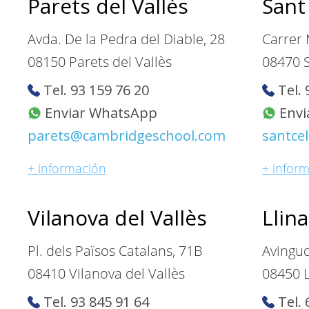
Parets del Vallès
Sant
Avda. De la Pedra del Diable, 28
Carrer 
08150 Parets del Vallès
08470 S
Tel. 93 159 76 20
Tel. 
Enviar WhatsApp
Envi
parets@cambridgeschool.com
santce
+ información
+ infor
Vilanova del Vallès
Llina
Pl. dels Països Catalans, 71B
Avingud
08410 Vilanova del Vallès
08450 L
Tel. 93 845 91 64
Tel. 