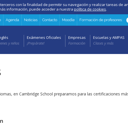
 terceros con la finalidad de permitir su navegación y realizar tareas de an
a más información, puede acceder a nuestra
política de cookies
.
o
Agenda
Noticias
Contacto
Moodle
Formación de profesores:
nglés
Exámenes Oficiales
Empresas
Escuelas y AMPAS
venes y niños
¡Prepárate!
Formación
Clases y más
s
iomas, en Cambridge School preparamos para las certificaciones más
án