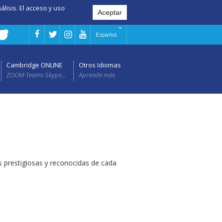
álisis. El acceso y uso
Español
Cambridge ONLINE
Otros Idiomas
ZOOM·Teams·Skype...
Aprende más
 prestigiosas y reconocidas de cada