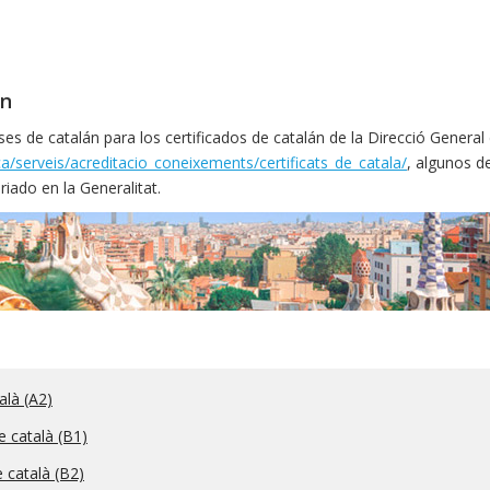
án
 de catalán para los certificados de catalán de la Direcció General de
/ca/serveis/acreditacio_coneixements/certificats_de_catala/
, algunos de
iado en la Generalitat.
talà (A2)
de català (B1)
e català (B2)