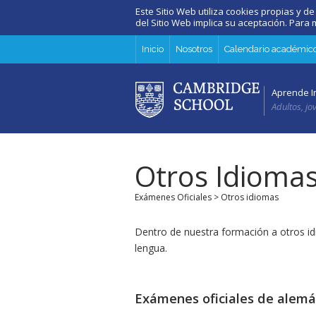
Este Sitio Web utiliza cookies propias y de
del Sitio Web implica su aceptación. Par
Inicio
Nosotros
Calendario académic
Aprende I
Adultos, jo
Otros Idioma
Exámenes Oficiales
> Otros idiomas
Dentro de nuestra formación a otros id
lengua.
Exámenes oficiales de alem