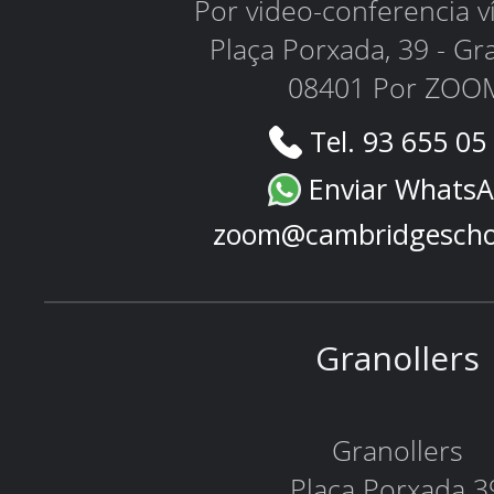
Por video-conferencia 
Plaça Porxada, 39 - Gr
08401 Por ZOO
Tel. 93 655 05
Enviar Whats
zoom@cambridgescho
Granollers
Granollers
Plaça Porxada 3