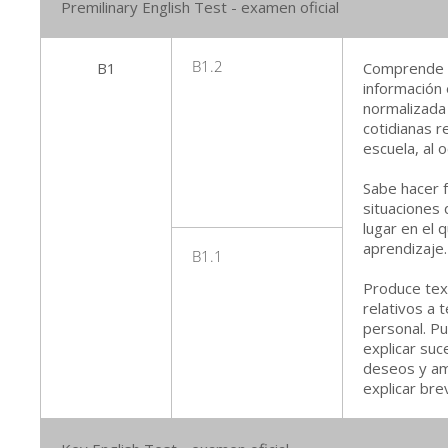
Premilinary English Test - examen oficial
B1
B1.2
Comprende l
información 
normalizada 
cotidianas re
escuela, al o
Sabe hacer f
situaciones 
lugar en el 
aprendizaje.
B1.1
Produce tex
relativos a 
personal. Pu
explicar su
deseos y am
explicar br