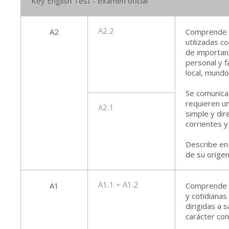
Key English Test - examen oficial
A2
A2.2
Comprende f
utilizadas c
de importanc
personal y f
local, mundo 
Se comunica 
requieren u
A2.1
simple y dir
corrientes y 
Describe en
de su origen
A1
A1.1 + A1.2
Comprende y 
y cotidianas
dirigidas a 
carácter con