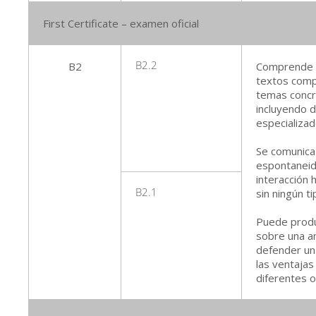
First Certificate – examen oficial
B2
B2.2
Comprende la
textos comp
temas concr
incluyendo 
especializad
Se comunica 
espontaneid
interacción 
B2.1
sin ningún t
Puede produc
sobre una a
defender un
las ventajas
diferentes o