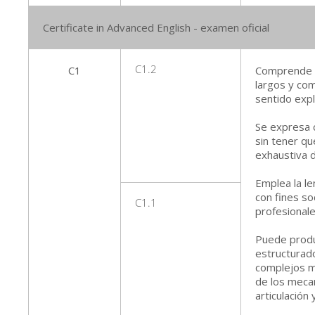
Certificate in Advanced English - examen oficial
C1
C1.2
Comprende u
largos y co
sentido explí
Se expresa 
sin tener qu
exhaustiva 
Emplea la len
con fines so
C1.1
profesionale
Puede produc
estructurad
complejos m
de los meca
articulación