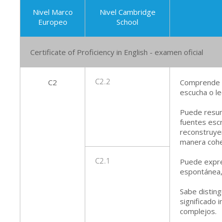
Nivel Marco
Nivel Cambridge
Europeo
School
Certificate of Proficiency in English - examen oficial
C2
C2.2
Comprende co
escucha o le
Puede resum
fuentes escr
reconstruye
manera cohe
C2.1
Puede expr
espontánea, 
Sabe distin
significado 
complejos.