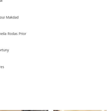
hal
raoui Makdad
heila Rodas Prior
Fortuny
eres