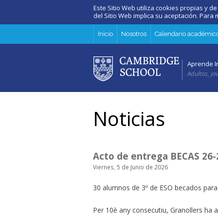
Este Sitio Web utiliza cookies propias y de
del Sitio Web implica su aceptación. Par
Inicio
Nosotros
Calendario académic
Aprende I
Adultos, jo
Noticias
Acto de entrega BECAS 26-
Viernes, 5 de Junio de 2026
30 alumnos de 3º de ESO becados para 
Per 10è any consecutiu, Granollers ha aco