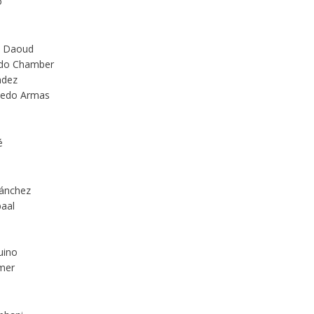
o
li Daoud
gado Chamber
ndez
lmedo Armas
é
Sánchez
baal
uino
lmer