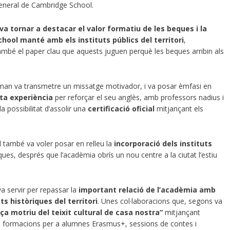
eneral de Cambridge School.
va tornar a destacar el valor formatiu de les beques i la
ool manté amb els instituts públics del territori
,
també el paper clau que aquests juguen perquè les beques arribin als
llman va transmetre un missatge motivador, i va posar èmfasi en
ta experiència
per reforçar el seu anglès, amb professors nadius i
a possibilitat d’assolir una
certificació oficial
mitjançant els
 també va voler posar en relleu la
incorporació dels instituts
es, després que l’acadèmia obrís un nou centre a la ciutat l’estiu
a servir per repassar la
important relació de l’acadèmia amb
s històriques del territori
. Unes col·laboracions que, segons va
ça motriu del teixit cultural de casa nostra”
mitjançant
a formacions per a alumnes Erasmus+, sessions de contes i