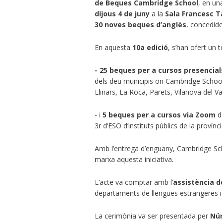
de Beques Cambridge School
,
en un
dijous 4 de juny
a la
Sala Francesc T
30 noves beques
d’anglès
, concedid
En aquesta
10a edició
, s’han ofert un t
- 25 beques per a cursos presencial
dels deu municipis on Cambridge School 
Llinars, La Roca, Parets, Vilanova del Va
- i
5 beques per a cursos via Zoom
d
3r d’ESO d’instituts públics de la provín
Amb l’entrega d’enguany, Cambridge Sc
marxa aquesta iniciativa.
L’acte va comptar amb l’
assistència 
departaments de llengües estrangeres 
La cerimònia va ser presentada per
Núr