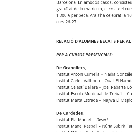
Barcelona. En ambdós casos, consisteix
gratuïtat de la matrícula, el cost del cu
1.300 € per beca. Ara s’ha celebrat la 10a
curs 26-27.
RELACIÓ D’ALUMNES BECATS PER AL 
PER A CURSOS PRESENCIALS:
De Granollers,
Institut Antoni Cumella – Nadia Gonzále
Institut Carles Vallbona – Ouail El Ham
Institut Celestí Bellera – Joel Rabarte L
Institut Escola Municipal de Treball – 
Institut Marta Estrada – Najwa El Majd
De Cardedeu,
Institut Pla Marcell –
Desert
Institut Manel Raspall – Núria Subirà Fa