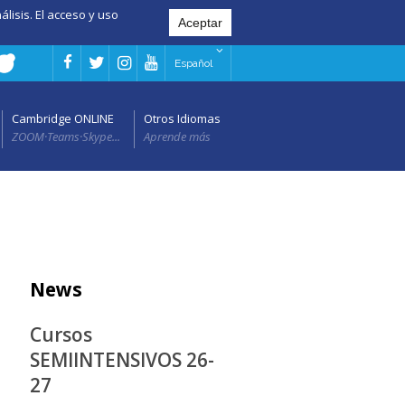
álisis. El acceso y uso
Español
Cambridge ONLINE
Otros Idiomas
ZOOM·Teams·Skype...
Aprende más
News
Cursos
SEMIINTENSIVOS 26-
27