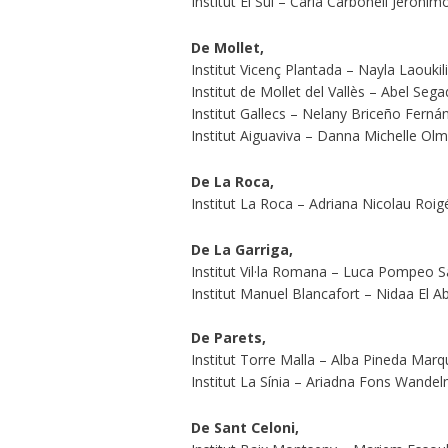
Institut El Sui – Carla Carbonell Jerónim
De Mollet,
Institut Vicenç Plantada – Nayla Laouki
Institut de Mollet del Vallès – Abel Se
Institut Gallecs – Nelany Briceño Ferná
Institut Aiguaviva – Danna Michelle O
De La Roca,
Institut La Roca – Adriana Nicolau Roig
De La Garriga,
Institut Vil·la Romana – Luca Pompeo 
Institut Manuel Blancafort – Nidaa El A
De Parets,
Institut Torre Malla – Alba Pineda Marq
Institut La Sínia – Ariadna Fons Wande
De Sant Celoni,