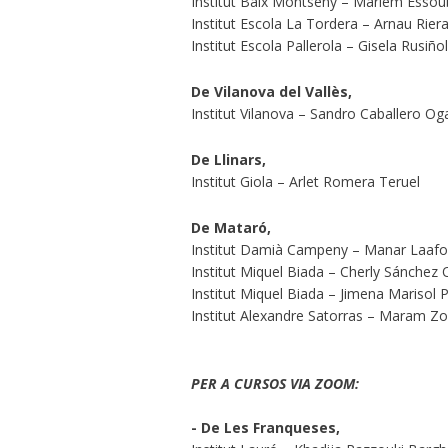
Institut Baix Montseny – Mariem Essou
Institut Escola La Tordera – Arnau Rie
Institut Escola Pallerola – Gisela Rusiño
De Vilanova del Vallès,
Institut Vilanova – Sandro Caballero O
De Llinars,
Institut Giola – Arlet Romera Teruel
De Mataró,
Institut Damià Campeny – Manar Laaf
Institut Miquel Biada – Cherly Sánchez
Institut Miquel Biada – Jimena Marisol
Institut Alexandre Satorras – Maram Z
PER A CURSOS VIA ZOOM:
- De Les Franqueses,