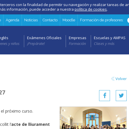
 terceros con la finalidad de permitir su navegación y realizar tareas de an
a más información, puede acceder a nuestra
política de cookies
.
o
Agenda
Noticias
Contacto
Moodle
Formación de profesores:
nglés
Exámenes Oficiales
Empresas
Escuelas y AMPAS
venes y niños
¡Prepárate!
Formación
Clases y más
Volver
27
el próximo curso.
llit l’
acte de lliurament