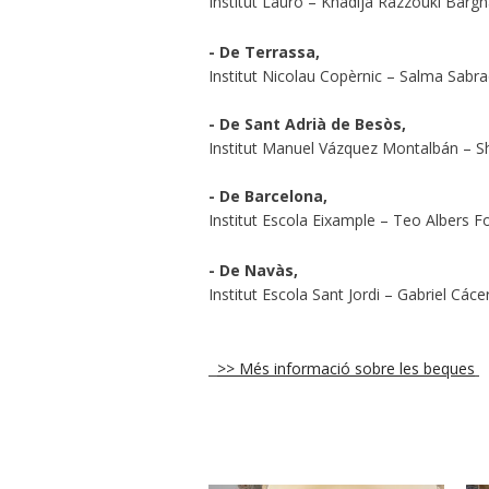
Institut Lauró – Khadija Razzouki Barg
- De Terrassa,
Institut Nicolau Copèrnic – Salma Sab
- De Sant Adrià de Besòs,
Institut Manuel Vázquez Montalbán – S
- De Barcelona,
Institut Escola Eixample – Teo Albers 
- De Navàs,
Institut Escola Sant Jordi – Gabriel Các
>> Més informació sobre les beques