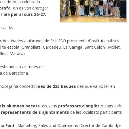
a cerimònia
celebrada
arafa
, on es van entregar
es ara
per al curs 26-27.
otal de:
s
destinades a alumnes de 3r d’ESO provinents d’instituts públics
té escola (Granollers, Cardedeu, La Garriga, Sant Celoni, Mollet,
llès i Mataró).
estinades a alumnes de
cia de Barcelona.
hool ja ha concedit
més de 225 beques
des que va posar en
dels alumnes becats
, els seus
professors d’anglès
o caps dels
i
representants dels ajuntaments
de les localitats participants.
ia Font
-Marketing, Sales and Operations Director de Cambridge