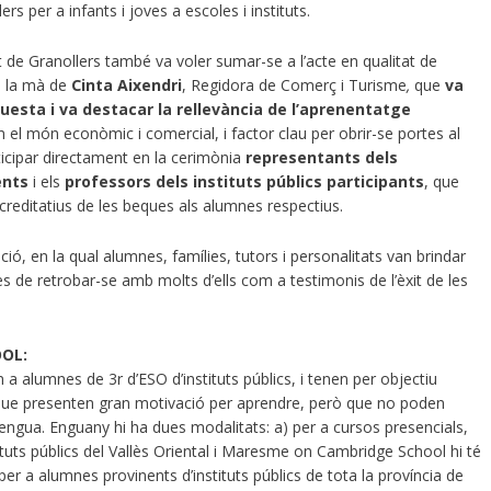
rs per a infants i joves a escoles i instituts.
 de Granollers també va voler sumar-se a l’acte en qualitat de
e la mà de
Cinta Aixendri
, Regidora de Comerç i Turisme
,
que
va
questa i va destacar la rellevància de l’aprenentatge
el món econòmic i comercial, i factor clau per obrir-se portes al
icipar directament en la cerimònia
representants dels
ents
i els
professors dels instituts públics participants
, que
reditatius de les beques als alumnes respectius.
ió, en la qual alumnes, famílies, tutors i personalitats van brindar
nes de retrobar-se amb molts d’ells com a testimonis de l’èxit de les
OOL:
 alumnes de 3r d’ESO d’instituts públics, i tenen per objectiu
 que presenten gran motivació per aprendre, però que no poden
lengua. Enguany hi ha dues modalitats: a) per a cursos presencials,
tuts públics del Vallès Oriental i Maresme on Cambridge School hi té
per a alumnes provinents d’instituts públics de tota la província de