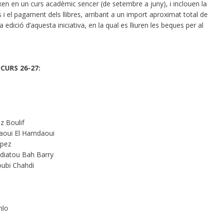
en en un curs acadèmic sencer (de setembre a juny), i inclouen la
rs i el pagament dels llibres, arribant a un import aproximat total de
 edició d’aquesta iniciativa, en la qual es lliuren les beques per al
CURS 26-27:
z Boulif
daoui El Hamdaoui
ópez
Cadiatou Bah Barry
oubi Chahdi
nlo