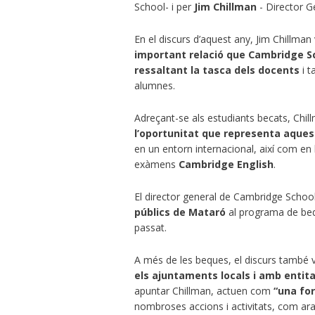
School- i per
Jim Chillman
- Director G
En el discurs d’aquest any, Jim Chillman
important relació que Cambridge Sch
ressaltant la tasca dels docents
i 
alumnes.
Adreçant-se als estudiants becats, Chi
l’oportunitat que representa aques
en un entorn internacional, així com en l
exàmens
Cambridge English
.
El director general de Cambridge School
públics de Mataró
al programa de bequ
passat.
A més de les beques, el discurs també v
els ajuntaments locals i amb entitat
apuntar Chillman, actuen com
“una for
nombroses accions i activitats, com ar