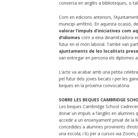
conversa en anglès a biblioteques, o talle
Com en edicions anteriors, l’Ajuntament
municipi amfitrió. En aquesta ocasió, d
valorar l’impuls d’iniciatives com a
d’idiomes
com a eina dinamitzadora en 
futur en el món laboral. També van part
ajuntaments de les localitats pres
van entregar en persona els diplomes ac
L’acte va acabar amb una petita celebrac
pel futur dels joves becats i per les ga
beques en la pròxima convocatòria.
SOBRE LES BEQUES CAMBRIDGE SCH
Les beques Cambridge School s’adrecen a
donar un impuls a l’anglès en alumnes
accedir a un ensenyament privat de la l
concedides a alumnes provinents d’insti
una escola; i b) per a cursos via Zoom, 