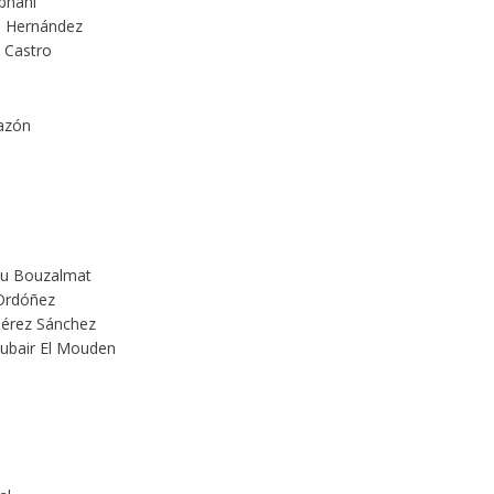
bhani
ra Hernández
l Castro
gazón
ou Bouzalmat
 Ordóñez
 Pérez Sánchez
oubair El Mouden