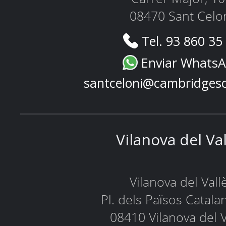
08470 Sant Celo
Tel. 93 860 35
Enviar Whats
santceloni@cambridges
Vilanova del Va
Vilanova del Vall
Pl. dels Països Catala
08410 Vilanova del V