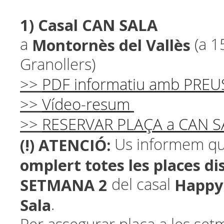
1) Casal CAN SALA
Montornès del Vallès
a
(a 1
Granollers)
>>
PDF informatiu amb PREU
>>
Vídeo-resum
>>
RESERVAR PLAÇA a CAN S
(!) ATENCIÓ:
Us informem que
omplert totes les places di
SETMANA 2
Happy
del casal
Sala
.