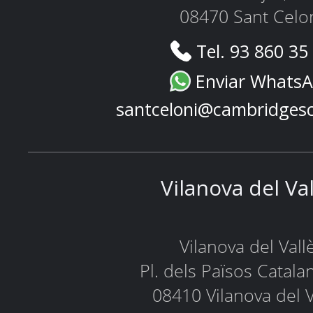
08470 Sant Celo
Tel. 93 860 35
Enviar Whats
santceloni@cambridges
Vilanova del Va
Vilanova del Vall
Pl. dels Països Catala
08410 Vilanova del V