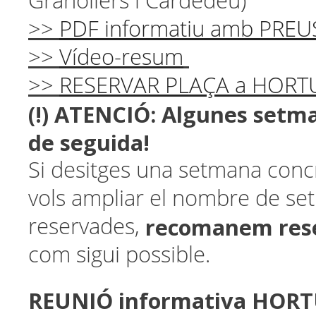
Granollers i Cardedeu)
>>
PDF informatiu amb PREU
>>
Vídeo-resum
>>
RESERVAR PLAÇA a HORT
(!) ATENCIÓ:
Algunes setm
de seguida!
Si desitges una setmana conc
vols ampliar el nombre de se
recomanem res
reservades,
com sigui possible.
REUNIÓ informativa HORT