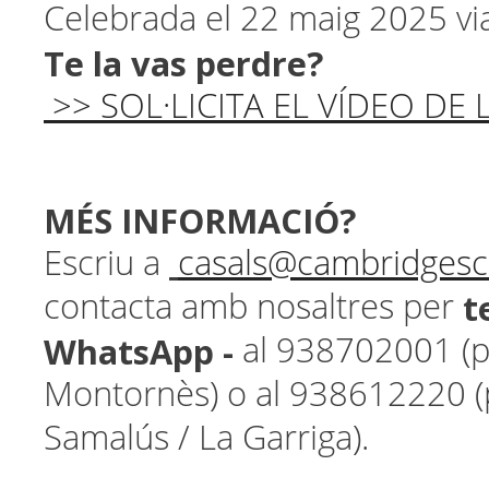
Celebrada el 22 maig 2025 
Te la vas perdre?
>> SOL·LICITA EL VÍDEO DE
MÉS INFORMACIÓ?
Escriu a
casals@cambridges
t
contacta amb nosaltres per
WhatsApp -
al 938702001 (pe
Montornès) o al 938612220 (p
Samalús / La Garriga).