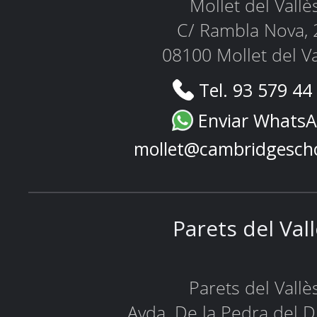
Mollet del Vallè
C/ Rambla Nova, 
08100 Mollet del Va
Tel. 93 579 44
Enviar Whats
mollet@cambridgesch
Parets del Val
Parets del Vallè
Avda. De la Pedra del D