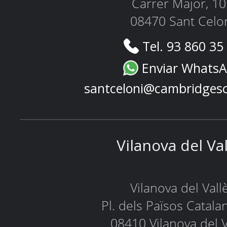
Carrer Major, 1
08470 Sant Celo
Tel. 93 860 35
Enviar Whats
santceloni@cambridges
Vilanova del Va
Vilanova del Vall
Pl. dels Països Catala
08410 Vilanova del V