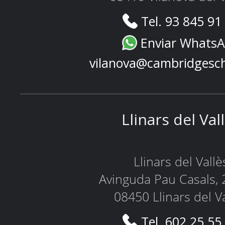
Tel. 93 845 91
Enviar Whats
vilanova@cambridgesc
Llinars del Val
Llinars del Vallè
Avinguda Pau Casals, 
08450 Llinars del V
Tel. 602 25 55