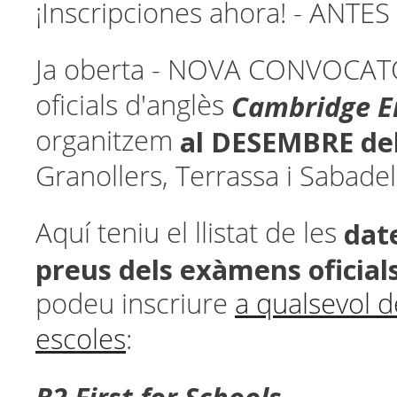
¡Inscripciones ahora! - ANT
Ja oberta - NOVA CONVOCAT
Cambridge E
oficials d'anglès
al DESEMBRE de
organitzem
Granollers, Terrassa i Sabadel
date
Aquí teniu el llistat de les
preus
dels exàmens oficial
podeu inscriure
a qualsevol d
escoles
: