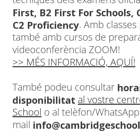
First, B2 First For Schools,
C2 Proficiency
. Amb classes 
també amb cursos de prepara
videoconferència ZOOM!
>> MÉS INFORMACIÓ, AQUÍ!
horar
També podeu consultar
disponibilitat
al vostre cen
School
o al telèfon/WhatsAp
info@cambridgeschoo
mail