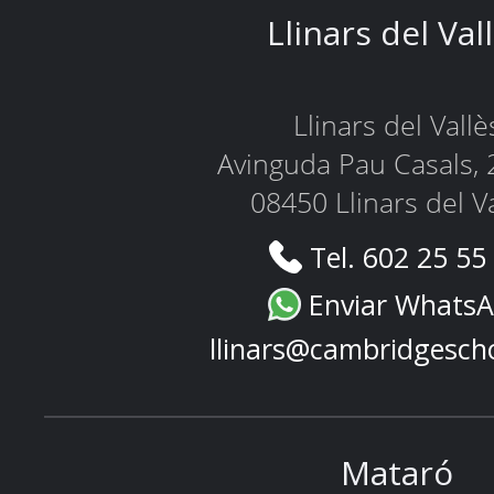
Llinars del Val
Llinars del Vallè
Avinguda Pau Casals, 
08450 Llinars del V
Tel. 602 25 55
Enviar Whats
llinars@cambridgesch
Mataró