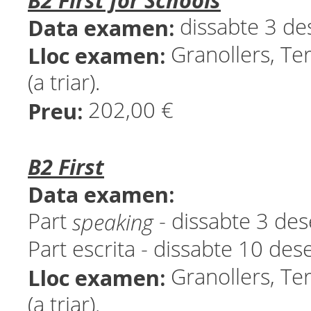
B2 First for Schools
Data examen:
dissabte 3 d
Lloc examen:
Granollers, Ter
(a triar).
Preu:
202,00 €
B2 First
Data examen:
speaking
Part
- dissabte 3 d
Part escrita - dissabte 10 d
Lloc examen:
Granollers, Ter
(a triar).