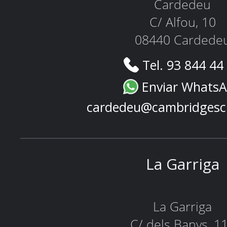
Cardedeu
C/ Alfou, 10
08440 Cardede
Tel. 93 844 44
Enviar Whats
cardedeu@cambridgesc
La Garriga
La Garriga
C/ dels Banys, 1