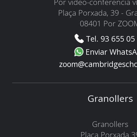
Por video-conferencia 
Plaça Porxada, 39 - Gr
08401 Por ZOO
Tel. 93 655 05
Enviar Whats
zoom@cambridgescho
Granollers
Granollers
Plaça Porxada 3