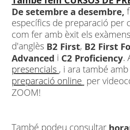
També fem CURSOS DE PR
De setembre a desembre,
f
específics de preparació per 
com fer amb èxit els exàmens 
B2 First
B2 First F
d'anglès
,
Advanced
C2 Proficiency
i
.
presencials
, i ara també am
preparació online
per videoc
ZOOM!
horar
També podeu consultar