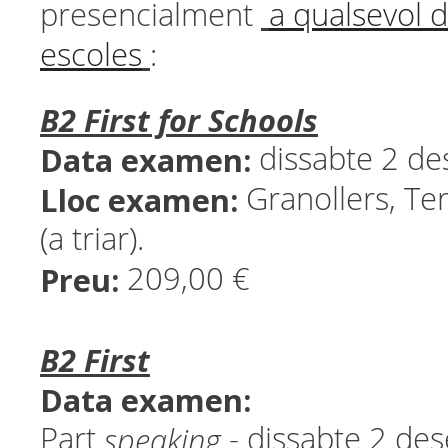
presencialment
a qualsevol d
escoles
:
B2 First for Schools
Data examen:
dissabte 2 d
Lloc examen:
Granollers, Ter
(a triar).
Preu:
209,00 €
B2 First
Data examen:
speaking
Part
- dissabte 2 d