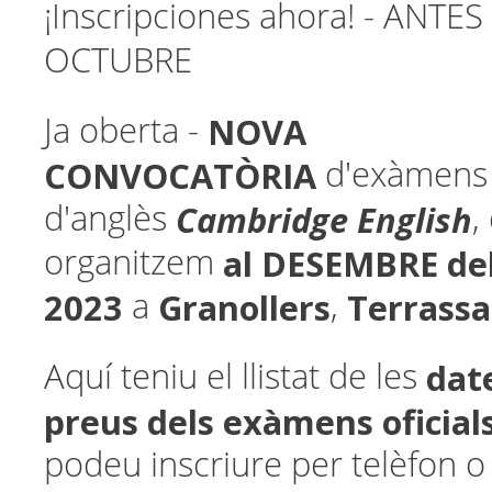
¡Inscripciones ahora! - ANTE
OCTUBRE
NOVA
Ja oberta -
CONVOCATÒRIA
d'exàmens o
Cambridge English
d'anglès
,
al DESEMBRE de
organitzem
2023
Granollers
Terrassa
a
,
date
Aquí teniu el llistat de les
preus
dels exàmens oficial
podeu inscriure per telèfon o