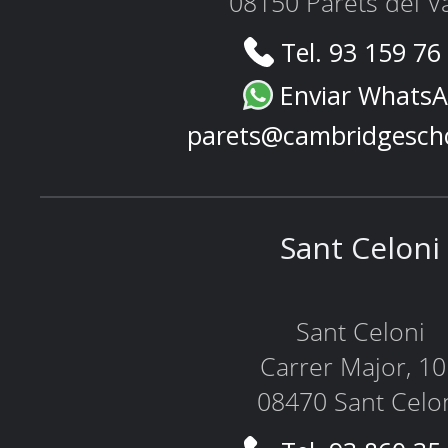
08150 Parets del Va
Tel. 93 159 76
Enviar Whats
parets@cambridgesch
Sant Celoni
Sant Celoni
Carrer Major, 1
08470 Sant Celo