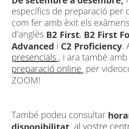
De setembre a desembre,
específics de preparació per 
com fer amb èxit els exàmens 
B2 First
B2 First F
d'anglès
,
Advanced
C2 Proficiency
i
.
presencials
, i ara també am
preparació online
per videoc
ZOOM!
horar
També podeu consultar
disponibilitat
al vostre cen