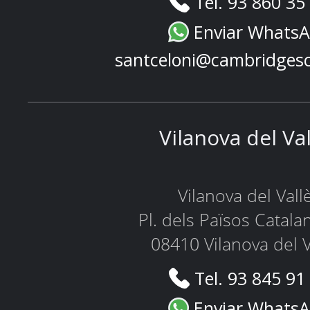
Tel. 93 860 35
Enviar Whats
santceloni@cambridges
Vilanova del Va
Vilanova del Vall
Pl. dels Països Catala
08410 Vilanova del V
Tel. 93 845 91
Enviar Whats