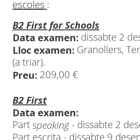
escoles
:
B2 First for Schools
Data examen:
dissabte 2 d
Lloc examen:
Granollers, Ter
(a triar).
Preu:
209,00 €
B2 First
Data examen:
speaking
Part
- dissabte 2 d
Part escrita - dissabte 9 de