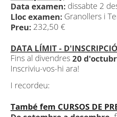
Data examen:
dissabte 2 d
Lloc examen:
Granollers i Ter
Preu:
232,50 €
DATA LÍMIT - D'INSCRIPCI
20 d'octub
Fins al divendres
Inscriviu-vos-hi ara!
I recordeu:
També fem CURSOS DE PR
f