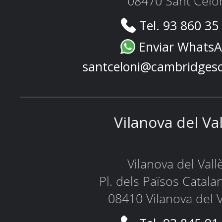
08470 Sant Celo
Tel. 93 860 35
Enviar Whats
santceloni@cambridges
Vilanova del Va
Vilanova del Vall
Pl. dels Països Catala
08410 Vilanova del V