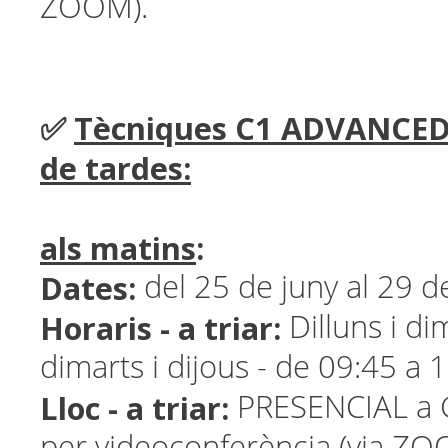
ZOOM).
✅
Tècniques C1 ADVANCED 
de tardes:
als matins
:
Dates:
del 25 de juny al 29 de
Horaris - a triar:
Dilluns i di
dimarts i dijous - de 09:45 a 
Lloc - a triar:
PRESENCIAL a G
per videoconferència (via ZO