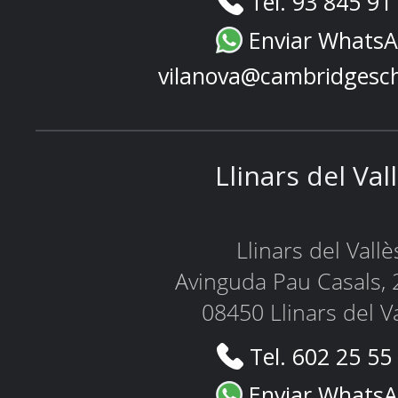
Tel. 93 845 91
Enviar Whats
vilanova@cambridgesc
Llinars del Val
Llinars del Vallè
Avinguda Pau Casals, 
08450 Llinars del V
Tel. 602 25 55
Enviar Whats