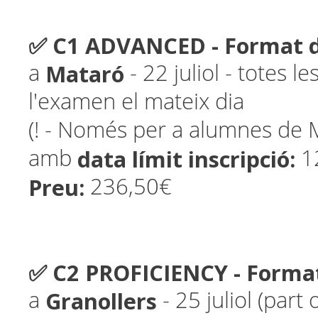
✅ C1 ADVANCED - Format d
Mataró
a
- 22 juliol - totes le
l'examen el mateix dia
(! - Només per a alumnes de 
data límit inscripció:
amb
1
Preu:
236,50€
✅ C2 PROFICIENCY - Format
Granollers
a
- 25 juliol (part 