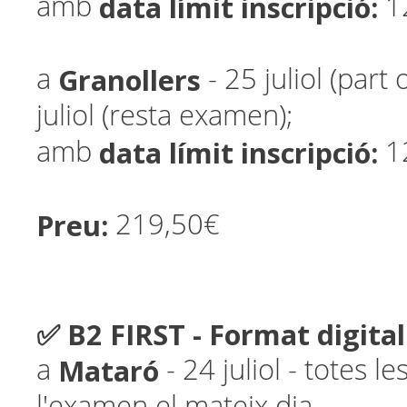
data límit inscripció:
amb
1
Granollers
a
- 25 juliol (part 
juliol (resta examen);
data límit inscripció:
amb
1
Preu:
219,50€
✅ B2 FIRST - Format digital
Mataró
a
- 24 juliol - totes le
l'examen el mateix dia