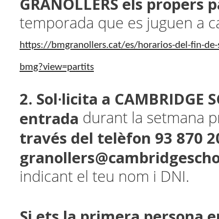
GRANOLLERS els propers p
temporada que es juguen a c
https://bmgranollers.cat/es/horarios-del-fin-de
bmg?view=partits
2. Sol·licita a CAMBRIDGE 
entrada
durant la setmana pr
través del telèfon 93 870 2
granollers@cambridgescho
indicant el teu nom i DNI.
Si ets la primera persona