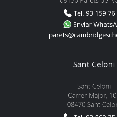
08150 Parets del Va
Tel. 93 159 76
Enviar Whats
parets@cambridgesch
Sant Celoni
Sant Celoni
Carrer Major, 1
08470 Sant Celo