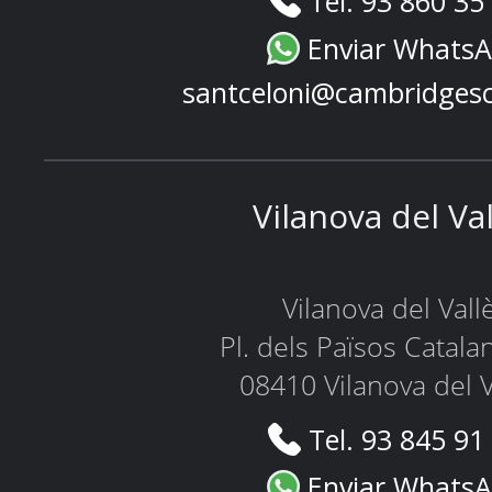
Tel. 93 860 35
Enviar Whats
santceloni@cambridges
Vilanova del Va
Vilanova del Vall
Pl. dels Països Catala
08410 Vilanova del V
Tel. 93 845 91
Enviar Whats