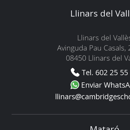
Llinars del Val
Llinars del Vallè
Avinguda Pau Casals, 
08450 Llinars del V
Tel. 602 25 55
Enviar Whats
llinars@cambridgesch
Mataró