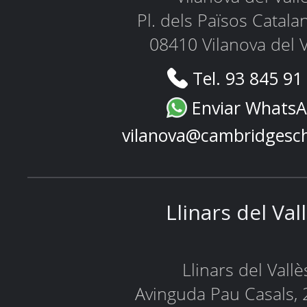
Pl. dels Països Catala
08410 Vilanova del V
Tel. 93 845 91
Enviar Whats
vilanova@cambridgesc
Llinars del Val
Llinars del Vallè
Avinguda Pau Casals, 