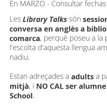
En MARZO - Consultar fechas 
Library Talks
sessio
Les
són
conversa en anglès a bibli
comarca
, perquè poseu a la p
l'escolta d'aquesta llengua a
nadiu.
adults
Estan adreçades a
a p
mitjà
NO CAL ser alumne
, i
School
.