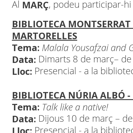
MARÇ
Al
, podeu participar-hi 
BIBLIOTECA MONTSERRAT 
MARTORELLES
Tema:
Malala Yousafzai
and Gi
Data:
Dimarts 8 de març– de
Lloc:
Presencial - a la bibliot
BIBLIOTECA NÚRIA ALBÓ -
Tema:
Talk like a native!
Data:
Dijous 10 de març – de
Lloc:
Presencial - a la bibliot