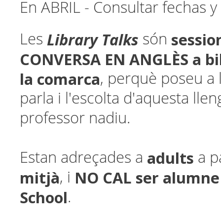
En ABRIL - Consultar fechas y
Library Talks
sessio
Les
són
CONVERSA EN ANGLÈS a bib
la comarca
, perquè poseu a l
parla i l'escolta d'aquesta ll
professor nadiu.
adults
Estan adreçades a
a p
mitjà
NO CAL ser alumne
, i
School
.