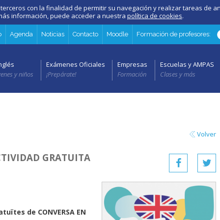
 terceros con la finalidad de permitir su navegación y realizar tareas de an
a más información, puede acceder a nuestra
política de cookies
.
o
Agenda
Noticias
Contacto
Moodle
Formación de profesores:
nglés
Exámenes Oficiales
Empresas
Escuelas y AMPAS
venes y niños
¡Prepárate!
Formación
Clases y más
Volver
ACTIVIDAD GRATUITA
s
ratuïtes de CONVERSA EN