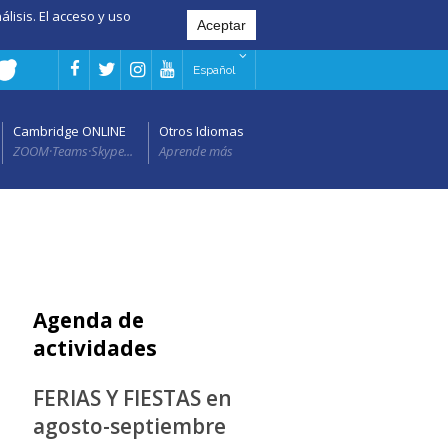
álisis. El acceso y uso
Español
Cambridge ONLINE
Otros Idiomas
ZOOM·Teams·Skype...
Aprende más
Agenda de
actividades
FERIAS Y FIESTAS en
agosto-septiembre