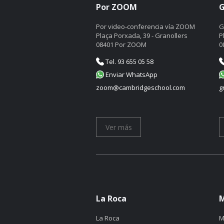
Por ZOOM
G
Por video-conferencia vía ZOOM
G
Plaça Porxada, 39 - Granollers
P
08401 Por ZOOM
0
Tel. 93 655 05 58
Enviar WhatsApp
zoom@cambridgeschool.com
g
Ver más
La Roca
M
La Roca
M