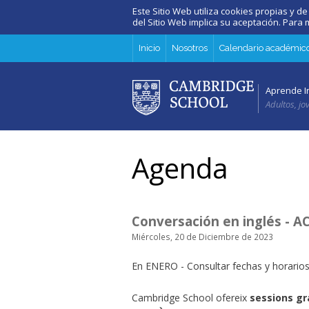
Este Sitio Web utiliza cookies propias y de
del Sitio Web implica su aceptación. Par
Inicio
Nosotros
Calendario académic
Aprende I
Adultos, jo
Agenda
Conversación en inglés - 
Miércoles, 20 de Diciembre de 2023
En ENERO - Consultar fechas y horario
Cambridge School ofereix
sessions g