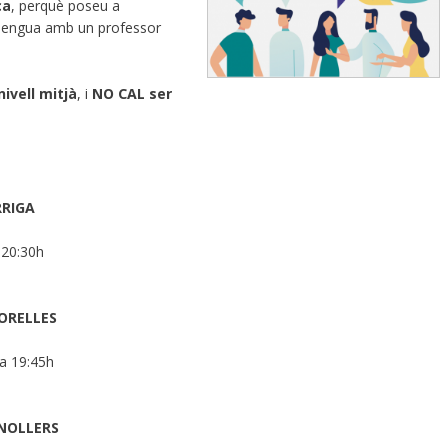
ca
, perquè poseu a
a llengua amb un professor
nivell mitjà
, i
NO CAL ser
RRIGA
 20:30h
TORELLES
 a 19:45h
ANOLLERS