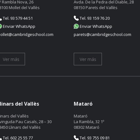
/ Rambla Nova, 26
Avda. De la Pedra del Diable, 28
8100 Mollet del Vallès
08150 Parets del Vallès
Tel. 93 579 44 51
Tel. 93 159 76 20
Enviar WhatsApp
Enviar WhatsApp
ollet@cambridgeschool.com
parets@cambridgeschool.com
Ver más
Ver más
linars del Vallès
Mataró
linars del Vallès
Mataró
vinguda Pau Casals, 28 – 30
La Rambla, 32 1º
8450 Llinars del Vallès
08302 Mataró
Tel. 602 25 55 77
Tel. 93 755 09 81