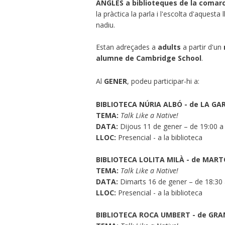
ANGLÈS a biblioteques de la comar
la pràctica la parla i l'escolta d'aquest
nadiu.
Estan adreçades a
adults
a partir d'un
alumne de Cambridge School
.
Al
GENER
, podeu participar-hi a:
BIBLIOTECA NÚRIA ALBÓ - de LA GA
TEMA:
Talk Like a Native!
DATA:
Dijous 11 de gener – de 19:00 a
LLOC:
Presencial - a la biblioteca
BIBLIOTECA LOLITA MILÀ - de MAR
TEMA:
Talk Like a Native!
DATA:
Dimarts 16 de gener – de 18:30
LLOC:
Presencial - a la biblioteca
BIBLIOTECA ROCA UMBERT - de GR