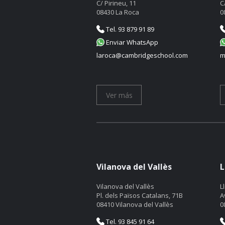
C/ Pirineu, 11
C
08430 La Roca
0
Tel. 93 879 91 89
Enviar WhatsApp
laroca@cambridgeschool.com
m
Ver más
Vilanova del Vallès
L
Vilanova del Vallès
L
Pl. dels Països Catalans, 71B
A
08410 Vilanova del Vallès
0
Tel. 93 845 91 64