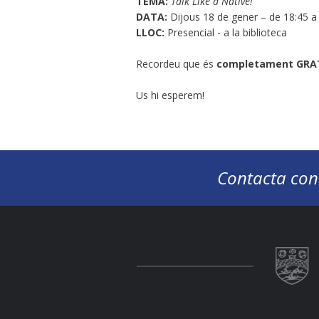
TEMA:
Talk Like a Native!
DATA:
Dijous 18 de gener – de 18:45 a
LLOC:
Presencial - a la biblioteca
Recordeu que és
completament GRA
Us hi esperem!
Contacta con