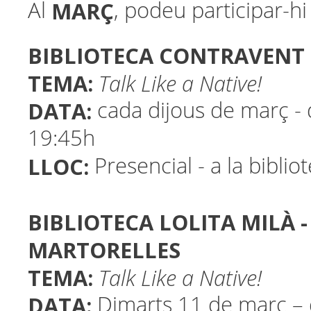
MARÇ
Al
, podeu participar-hi 
BIBLIOTECA CONTRAVENT 
TEMA:
Talk Like a Native!
DATA:
cada dijous de març - 
19:45h
LLOC:
Presencial - a la biblio
BIBLIOTECA LOLITA MILÀ -
MARTORELLES
TEMA:
Talk Like a Native!
DATA:
Dimarts 11 de març – 