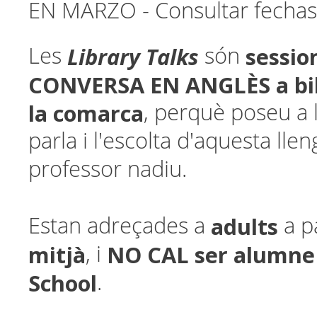
EN MARZO - Consultar fechas 
Library Talks
sessio
Les
són
CONVERSA EN ANGLÈS a bib
la comarca
, perquè poseu a l
parla i l'escolta d'aquesta ll
professor nadiu.
adults
Estan adreçades a
a p
mitjà
NO CAL ser alumne
, i
School
.