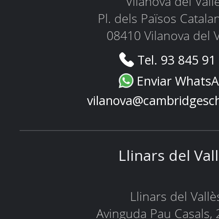
Vilanova del Vall
Pl. dels Països Catala
08410 Vilanova del V
Tel. 93 845 91
Enviar Whats
vilanova@cambridgesc
Llinars del Val
Llinars del Vallè
Avinguda Pau Casals, 