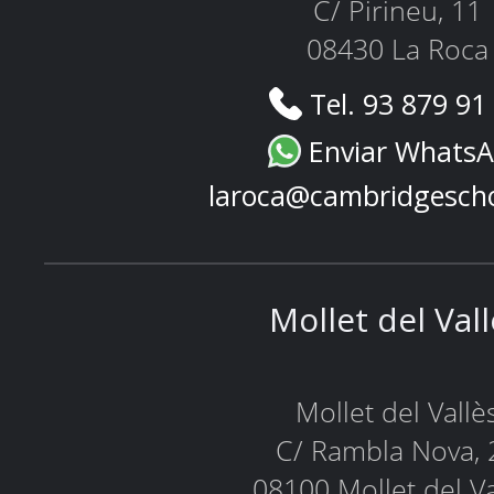
C/ Pirineu, 11
08430 La Roca
Tel. 93 879 91
Enviar Whats
laroca@cambridgesch
Mollet del Val
Mollet del Vallè
C/ Rambla Nova, 
08100 Mollet del Va