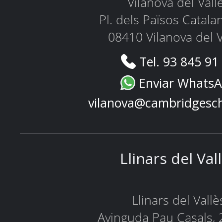
Vilanova del Vall
Pl. dels Països Catala
08410 Vilanova del V
Tel. 93 845 91
Enviar Whats
vilanova@cambridgesc
Llinars del Val
Llinars del Vallè
Avinguda Pau Casals, 