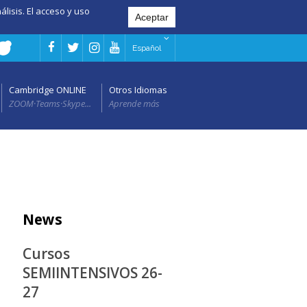
álisis. El acceso y uso
Español
Cambridge ONLINE
Otros Idiomas
ZOOM·Teams·Skype...
Aprende más
News
Cursos
SEMIINTENSIVOS 26-
27