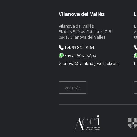
Vilanova del Vallès
L
Vilanova del Vallès
L
Pl. dels Països Catalans, 71B
A
08410 Vilanova del Vallès
0
Tel. 93 845 91 64
Enviar WhatsApp
vilanova@cambridgeschool.com
l
Ver más