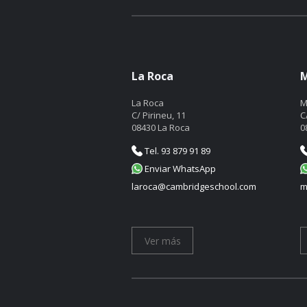
La Roca
M
La Roca
M
C/ Pirineu, 11
C
08430 La Roca
0
Tel. 93 879 91 89
Enviar WhatsApp
laroca@cambridgeschool.com
m
Ver más