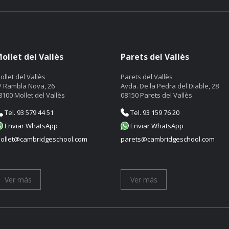
ollet del Vallès
Parets del Vallès
ollet del Vallès
Parets del Vallès
/ Rambla Nova, 26
Avda. De la Pedra del Diable, 28
8100 Mollet del Vallès
08150 Parets del Vallès
Tel. 93 579 44 51
Tel. 93 159 76 20
Enviar WhatsApp
Enviar WhatsApp
ollet@cambridgeschool.com
parets@cambridgeschool.com
Ver más
Ver más