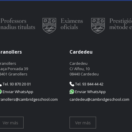
ranollers
Cardedeu
ranollers
Cardedeu
laça Porxada 39
C/ Alfou, 10
8401 Granollers
08440 Cardedeu
Tel. 93 870 20 01
Tel. 93 844 44 42
Enviar WhatsApp
Enviar WhatsApp
ranollers@cambridgeschool.com
cardedeu@cambridgeschool.com
Ver más
Ver más