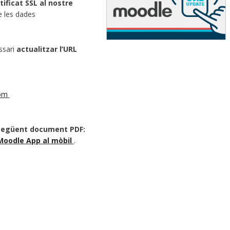
tificat SSL al nostre
e les dades
ssari
actualitzar l’URL
com
 següent document PDF:
 Moodle App al mòbil
.