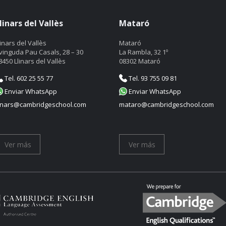
linars del Vallès
Mataró
linars del Vallès
Mataró
vinguda Pau Casals, 28 – 30
La Rambla, 32 1º
8450 Llinars del Vallès
08302 Mataró
Tel. 602 25 55 77
Tel. 93 755 09 81
Enviar WhatsApp
Enviar WhatsApp
linars@cambridgeschool.com
mataro@cambridgeschool.com
Ver más
Ver más