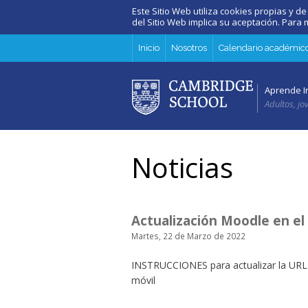
Este Sitio Web utiliza cookies propias y de
del Sitio Web implica su aceptación. Par
Inicio
Nosotros
Calendario académic
Aprende I
Adultos, jo
Noticias
Actualización Moodle en el
Martes, 22 de Marzo de 2022
INSTRUCCIONES para actualizar la URL
móvil