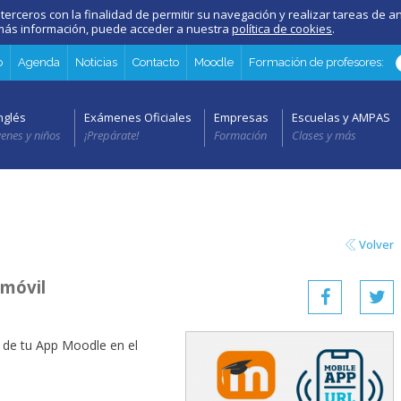
 terceros con la finalidad de permitir su navegación y realizar tareas de an
a más información, puede acceder a nuestra
política de cookies
.
o
Agenda
Noticias
Contacto
Moodle
Formación de profesores:
nglés
Exámenes Oficiales
Empresas
Escuelas y AMPAS
venes y niños
¡Prepárate!
Formación
Clases y más
Volver
 móvil
 de tu App Moodle en el