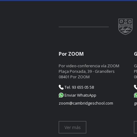
Por ZOOM
G
Por video-conferencia vía ZOOM
G
Plaça Porxada, 39 - Granollers
P
08401 Por ZOOM
0
Tel. 93 655 05 58
Enviar WhatsApp
zoom@cambridgeschool.com
g
Ver más