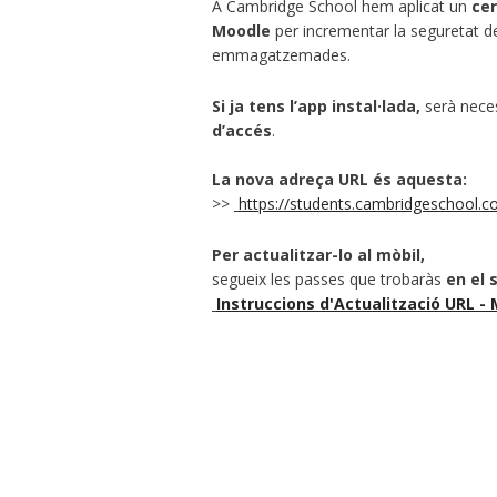
A Cambridge School hem aplicat un
cer
Moodle
per incrementar la seguretat d
emmagatzemades.
Si ja tens l’app instal·lada,
serà nece
d’accés
.
La nova adreça URL és aquesta:
>>
https://students.cambridgeschool.
Per actualitzar-lo al mòbil,
segueix les passes que trobaràs
en el
Instruccions d'Actualització URL -