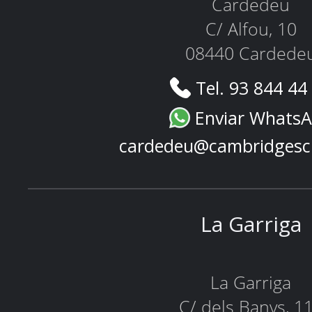
Cardedeu
C/ Alfou, 10
08440 Cardede
Tel. 93 844 44
Enviar Whats
cardedeu@cambridgesc
La Garriga
La Garriga
C/ dels Banys, 1