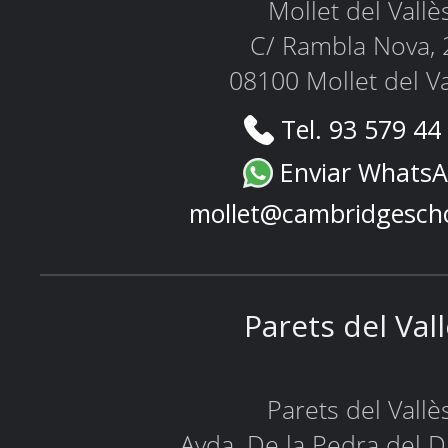
Mollet del Vallè
C/ Rambla Nova, 
08100 Mollet del Va
Tel. 93 579 44
Enviar Whats
mollet@cambridgesch
Parets del Val
Parets del Vallè
Avda. De la Pedra del D