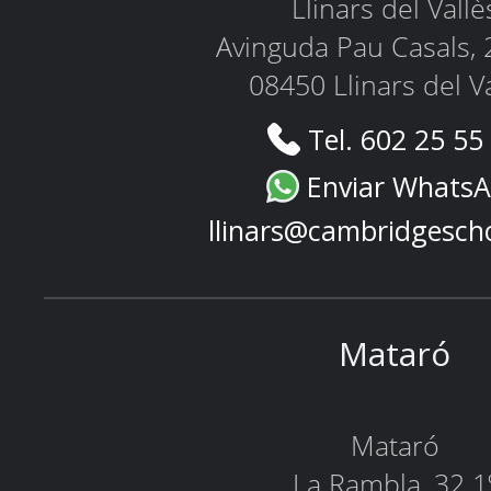
Llinars del Vallè
Avinguda Pau Casals, 
08450 Llinars del V
Tel. 602 25 55
Enviar Whats
llinars@cambridgesch
Mataró
Mataró
La Rambla, 32 1