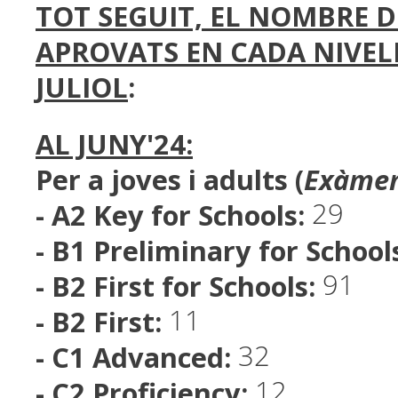
TOT SEGUIT, EL NOMBRE 
APROVATS EN CADA NIVELL
JULIOL
:
AL JUNY'24:
Per a joves i adults (
Exàmen
- A2 Key for Schools:
29
- B1 Preliminary for School
- B2 First for Schools:
91
- B2 First:
11
- C1 Advanced:
32
- C2 Proficiency:
12