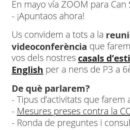
En mayo vía ZOOM para Can S
- ¡Apuntaos ahora!
reuni
Us convidem a tots a la
videoconferència
que farem
casals d’es
vos dels nostres
English
per a nens de P3 a 6è
De què parlarem?
- Tipus d’activitats que farem 
-
Mesures preses contra la C
- Ronda de preguntes i consul