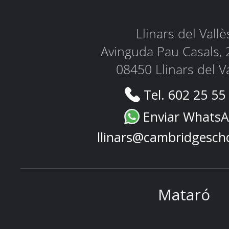
Llinars del Vallè
Avinguda Pau Casals, 
08450 Llinars del V
Tel. 602 25 55
Enviar Whats
llinars@cambridgesch
Mataró