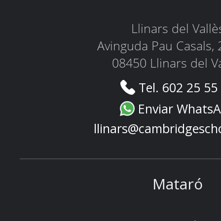
Llinars del Vallè
Avinguda Pau Casals, 
08450 Llinars del V
Tel. 602 25 55
Enviar Whats
llinars@cambridgesch
Mataró