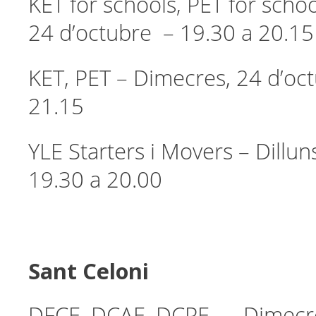
KET for schools, PET for scho
24 d’octubre – 19.30 a 20.15
KET, PET – Dimecres, 24 d’oc
21.15
YLE Starters i Movers – Dillun
19.30 a 20.00
Sant Celoni
DFCE, DCAE, DCPE – Dimecre