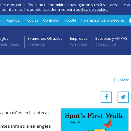
 terceros con la finalidad de permitir su navegación y realizar tareas de an
a más información, puede acceder a nuestra
política de cookies
.
o
Agenda
Noticias
Contacto
Moodle
Formación de profesores:
nglés
Exámenes Oficiales
Empresas
Escuelas y AMPAS
venes y niños
¡Prepárate!
Formación
Clases y más
Volver
 para niños en bibliotecas.
ntes infantils en anglès