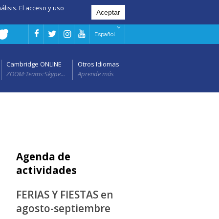
álisis. El acceso y uso
Español
Cambridge ONLINE
Otros Idiomas
ZOOM·Teams·Skype...
Aprende más
Agenda de
actividades
FERIAS Y FIESTAS en
agosto-septiembre