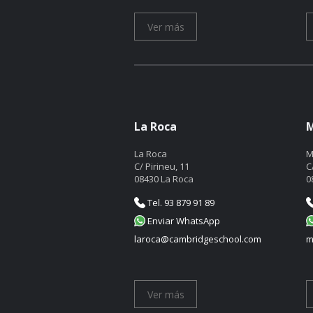
Ver más
La Roca
M
La Roca
M
C/ Pirineu, 11
C
08430 La Roca
0
Tel. 93 879 91 89
Enviar WhatsApp
laroca@cambridgeschool.com
m
Ver más