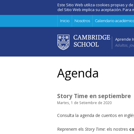
Este Sitio Web utiliza cookies propias y de
del Sitio Web implica su aceptación. Par
Inicio
Nosotros
Calendario académic
Aprende I
Adultos, jo
Agenda
Story Time en septiembre
Martes, 1 de Setiembre de 2020
Consulta la agenda de cuentos en inglés
Reprenem els
Story Time
: els nostres
co