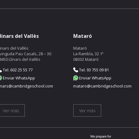
linars del Vallès
Mataró
linars del Vallès
Mataró
vinguda Pau Casals, 28 – 30
La Rambla, 32 1º
8450 Llinars del Vallès
08302 Mataró
Tel. 602 25 55 77
Tel. 93 755 09 81
Enviar WhatsApp
Enviar WhatsApp
linars@cambridgeschool.com
mataro@cambridgeschool.com
Ver más
Ver más