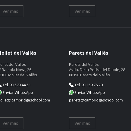
Ver más
Ver más
ollet del Vallès
Parets del Vallès
ollet del Vallès
Parets del Vallès
/ Rambla Nova, 26
Avda. De la Pedra del Diable, 28
8100 Mollet del Vallès
08150 Parets del Vallès
Tel. 93 579 44 51
Tel. 93 159 76 20
Enviar WhatsApp
Enviar WhatsApp
ollet@cambridgeschool.com
parets@cambridgeschool.com
Ver más
Ver más