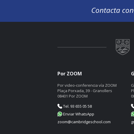
Contacta con
Por ZOOM
G
Por video-conferencia vía ZOOM
G
Plaça Porxada, 39 - Granollers
P
08401 Por ZOOM
0
Tel. 93 655 05 58
Enviar WhatsApp
zoom@cambridgeschool.com
g