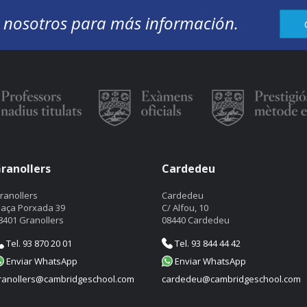
 nosotros para más información.
ranollers
Cardedeu
ranollers
Cardedeu
laça Porxada 39
C/ Alfou, 10
8401 Granollers
08440 Cardedeu
Tel. 93 870 20 01
Tel. 93 844 44 42
Enviar WhatsApp
Enviar WhatsApp
ranollers@cambridgeschool.com
cardedeu@cambridgeschool.com