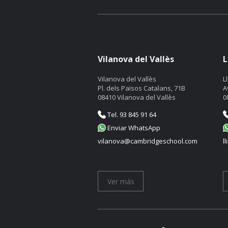
Vilanova del Vallès
L
Vilanova del Vallès
L
Pl. dels Països Catalans, 71B
A
08410 Vilanova del Vallès
0
Tel. 93 845 91 64
Enviar WhatsApp
vilanova@cambridgeschool.com
l
Ver más