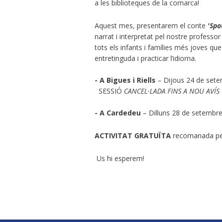
a les biblioteques de la comarca!
Aquest mes, presentarem el conte
'Spo
narrat i interpretat pel nostre professo
tots els infants i famílies més joves qu
entretinguda i practicar l’idioma.
- A Bigues i Riells
– Dijous 24 de sete
SESSIÓ
CANCEL·LADA FINS A NOU AVÍS
- A Cardedeu
– Dilluns 28 de setembre
ACTIVITAT GRATUÏTA
recomanada pe
Us hi esperem!