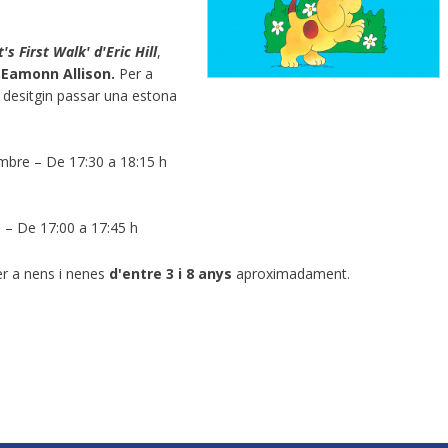
t's First Walk
' d'Eric Hill
,
r
Eamonn Allison.
Per a
e desitgin passar una estona
mbre – De 17:30 a 18:15 h
 – De 17:00 a 17:45 h
r a nens i nenes
d'entre 3 i 8 anys
aproximadament.