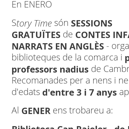
En ENERO
tory Time
SESSIONS
S
són
GRATUÏTES
CONTES INF
de
NARRATS EN ANGLÈS
- orga
biblioteques de la comarca i
professors nadius
de Cambri
Recomanades per a nens i n
d'entre 3 i 7 anys
d'edats
ap
GENER
Al
ens trobareu a: