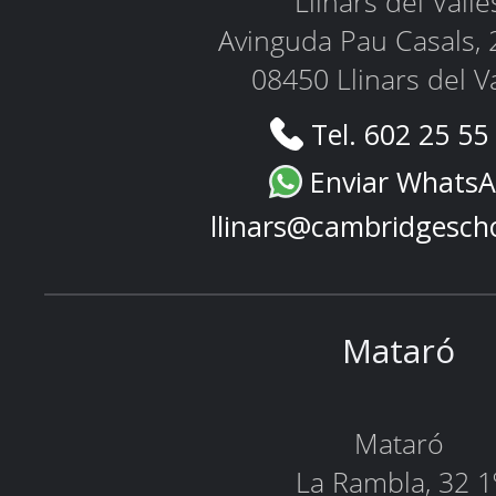
Llinars del Vallè
Avinguda Pau Casals, 
08450 Llinars del V
Tel. 602 25 55
Enviar Whats
llinars@cambridgesch
Mataró
Mataró
La Rambla, 32 1