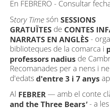
En FEBRERO - Consultar fecha
tory Time
SESSIONS
S
són
GRATUÏTES
CONTES INF
de
NARRATS EN ANGLÈS
- orga
biblioteques de la comarca i
professors nadius
de Cambri
Recomanades per a nens i n
d'entre 3 i 7 anys
d'edats
ap
FEBRER
Al
— amb el conte cl
and the Three Bears
'
- a le