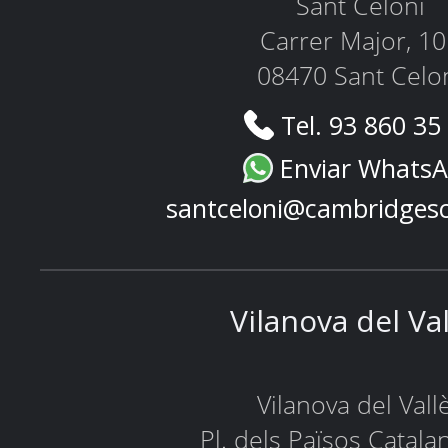
Sant Celoni
Carrer Major, 1
08470 Sant Celo
Tel. 93 860 35
Enviar Whats
santceloni@cambridges
Vilanova del Va
Vilanova del Vall
Pl. dels Països Catala