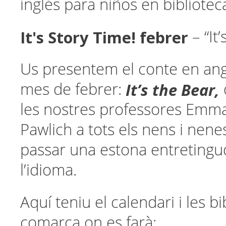
inglés para niños en bibliotec
It's Story Time! febrer
– “It
Us presentem el conte en ang
It’s the Bear,
mes de febrer:
les nostres professores Emma
Pawlich a tots els nens i nene
passar una estona entretingud
l’idioma.
Aquí teniu el calendari i les b
comarca on es farà: