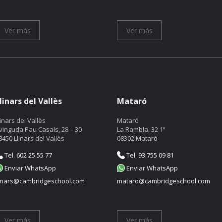
Ver más
Ver más
linars del Vallès
Mataró
linars del Vallès
Mataró
vinguda Pau Casals, 28 – 30
La Rambla, 32 1º
8450 Llinars del Vallès
08302 Mataró
Tel. 602 25 55 77
Tel. 93 755 09 81
Enviar WhatsApp
Enviar WhatsApp
linars@cambridgeschool.com
mataro@cambridgeschool.com
Ver más
Ver más