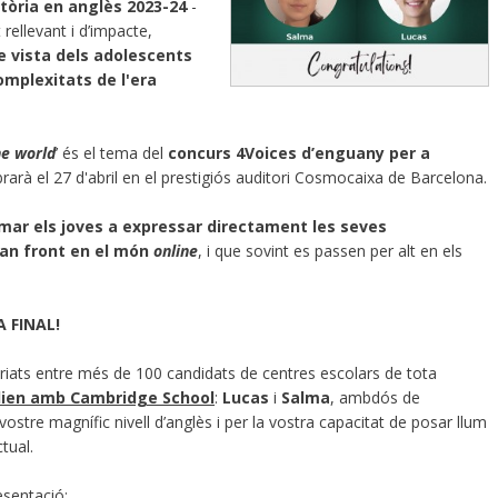
atòria en anglès 2023-24
-
rellevant i d’impacte,
e vista dels adolescents
omplexitats de l'era
ne world
’ és el tema del
concurs 4Voices d’enguany per a
brarà el 27 d'abril en el prestigiós auditori Cosmocaixa de Barcelona.
mar els joves a expressar directament les seves
fan front
en el món
online
, i que sovint es passen per alt en els
 FINAL!
riats entre més de 100 candidats de centres escolars de tota
udien amb Cambridge School
:
Lucas
i
Salma
, ambdós de
ostre magnífic nivell d’anglès i per la vostra capacitat de posar llum
tual.
esentació: