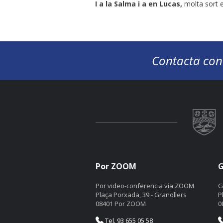
I a la Salma i a en Lucas,
molta sort en
Contacta con
Por ZOOM
G
Por video-conferencia vía ZOOM
G
Plaça Porxada, 39 - Granollers
P
08401 Por ZOOM
0
Tel. 93 655 05 58