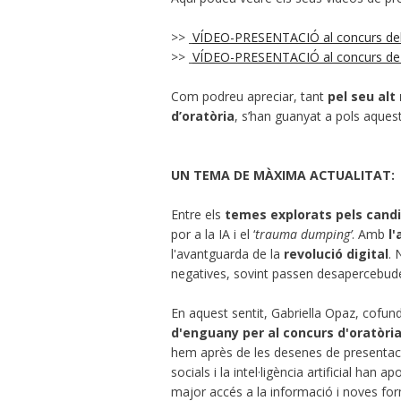
>>
VÍDEO-PRESENTACIÓ al concurs de
>>
VÍDEO-PRESENTACIÓ al concurs de 
Com podreu apreciar, tant
pel seu alt
d’oratòria
, s’han guanyat a pols aquest 
UN TEMA DE MÀXIMA ACTUALITAT:
Entre els
temes explorats pels cand
por a la IA i el ‘
trauma dumping’
. Amb
l'
l'avantguarda de la
revolució digital
. 
negatives, sovint passen desapercebud
En aquest sentit, Gabriella Opaz, cofu
d'enguany per al concurs d'oratòria
hem après de les desenes de presentaci
socials i la intel·ligència artificial han
major accés a la informació i noves fo