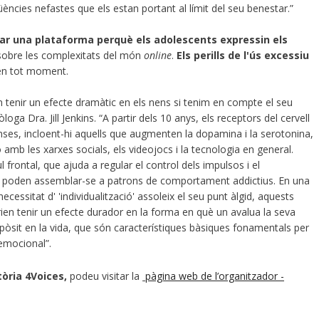
cies nefastes que els estan portant al límit del seu benestar.”
ar una plataforma perquè els adolescents expressin els
s sobre les complexitats del món
online
.
Els perills de l'ús excessiu
en tot moment.
n tenir un efecte dramàtic en els nens si tenim en compte el seu
ga Dra. Jill Jenkins. “A partir dels 10 anys, els receptors del cervell
ses, incloent-hi aquells que augmenten la dopamina i la serotonina,
 amb les xarxes socials, els videojocs i la tecnologia en general.
rontal, que ajuda a regular el control dels impulsos i el
ns poden assemblar-se a patrons de comportament addictius. En una
essitat d' 'individualització' assoleix el seu punt àlgid, aquests
rien tenir un efecte durador en la forma en què un avalua la seva
ropòsit en la vida, que són característiques bàsiques fonamentals per
emocional”.
tòria 4Voices,
podeu visitar la
pàgina web de l’organitzador -