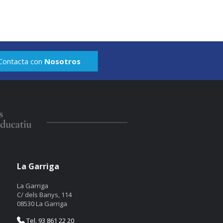
Contacta con
Nosotros
La Garriga
La Garriga
C/ dels Banys, 114
08530 La Garriga
Tel. 93 861 22 20