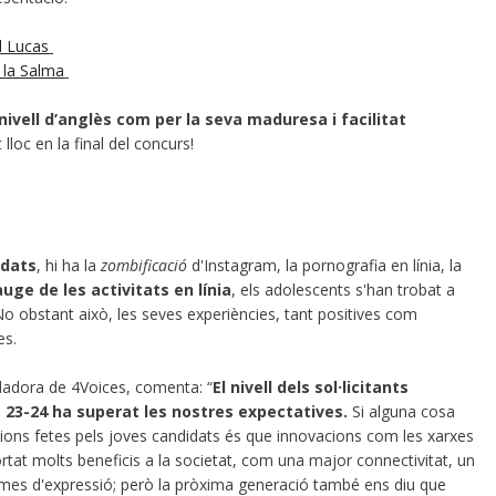
l Lucas
la Salma
 nivell d’anglès com per la seva maduresa i facilitat
lloc en la final del concurs!
idats
, hi ha la
zombificació
d'Instagram, la pornografia en línia, la
auge de les activitats en línia
, els adolescents s'han trobat a
No obstant això, les seves experiències, tant positives com
es.
ndadora de 4Voices, comenta: “
El nivell dels sol·licitants
 23-24 ha superat les nostres expectatives.
Si alguna cosa
ons fetes pels joves candidats és que innovacions com les xarxes
 aportat molts beneficis a la societat, com una major connectivitat, un
rmes d'expressió; però la pròxima generació també ens diu que