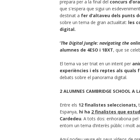
prepara per a la final del
concurs d’or
que s'espera que sigui un esdeveniment 
destinat a
fer d’altaveu dels punts d
sobre un tema de gran actualitat:
les c
digital.
‘
The Digital Jungle: navigating the onli
alumnes de 4ESO i 1BXT
, que se cele
El tema va ser triat en un intent per
ani
experiències i els reptes als quals 
debats sobre el panorama digital.
2 ALUMNES CAMBRIDGE SCHOOL A LA
Entre els
12 finalistes seleccionats,
t
Espanya,
hi ha
2 finalistes que est
Cardedeu
. A tots dos: enhorabona pel v
entorn un tema d’interès públic i molt ac
Aquí podeu veure els seus vídeos de pr