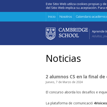
Este Sitio Web utiliza cookies propias y de
del Sitio Web implica su aceptación. Par
Inicio
Nosotros
Calendario académic
Aprende I
Adultos, jo
Noticias
2 alumnos CS en la final de
Jueves, 7 de Marzo de 2024
El concurso aborda los desafíos e inqui
La plataforma de comunicació
4Voices