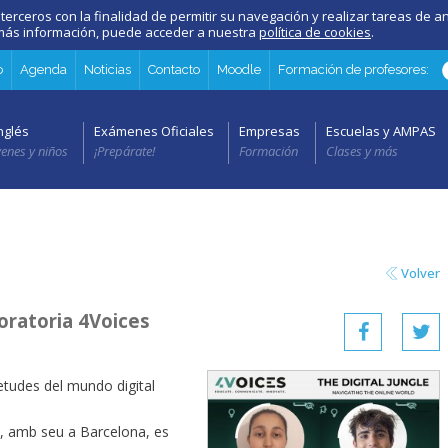
 terceros con la finalidad de permitir su navegación y realizar tareas de an
a más información, puede acceder a nuestra
política de cookies
.
o
Agenda
Noticias
Contacto
Moodle
Formación de profesores:
nglés
Exámenes Oficiales
Empresas
Escuelas y AMPAS
venes y niños
¡Prepárate!
Formación
Clases y más
Volver
 oratoria 4Voices
etudes del mundo digital
, amb seu a Barcelona, es