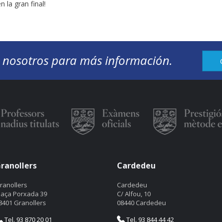
 la gran final!
 nosotros para más información.
ranollers
Cardedeu
ranollers
Cardedeu
laça Porxada 39
C/ Alfou, 10
8401 Granollers
08440 Cardedeu
Tel. 93 870 20 01
Tel. 93 844 44 42