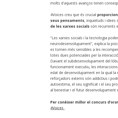
molts d'aquests avanços tenen conseqüèn
4Voices creu que és crucial
proporcion
seus pensaments
, inquietuds i idee
de les xarxes socials
són recurrents 
“Les xarxes socials i la tecnologia pode
neurodesenvolupament”, explica la psicòlo
es tornen més sensibles a les recompen
totes dues potenciades per la interacció
Davant el subdesenvolupament del lòbul f
funcionament executiu, les interaccio
edat de desenvolupament en la qual la nec
reforçadors externs són addictius i pod
autoestima, el seu significat i el seu p
al benestar i el futur desenvolupament 
Per conèixer millor el concurs d’ora
4Voices
.