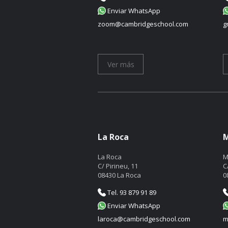
Enviar WhatsApp
zoom@cambridgeschool.com
g
Ver más
La Roca
M
La Roca
M
C/ Pirineu, 11
C
08430 La Roca
0
Tel. 93 879 91 89
Enviar WhatsApp
laroca@cambridgeschool.com
m