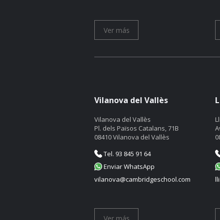
Ver más
Vilanova del Vallès
L
Vilanova del Vallès
L
Pl. dels Països Catalans, 71B
A
08410 Vilanova del Vallès
0
Tel. 93 845 91 64
Enviar WhatsApp
vilanova@cambridgeschool.com
l
Ver más