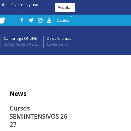
álisis. El acceso y uso
Español
Cambridge ONLINE
Otros Idiomas
ZOOM·Teams·Skype...
Aprende más
News
Cursos
SEMIINTENSIVOS 26-
27