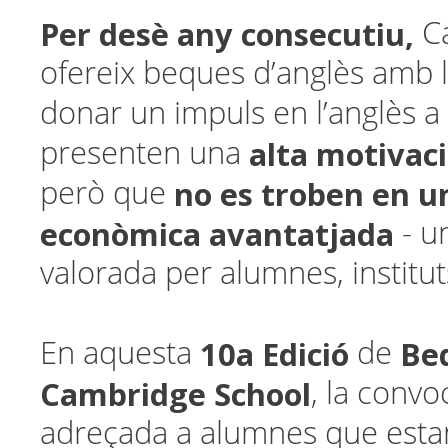
Per desè any consecutiu,
C
ofereix beques d’anglès amb l
donar un impuls en l’anglès 
alta motivac
presenten una
no es troben en u
però que
econòmica avantatjada
- u
valorada per alumnes, instituts
10a Edició
Be
En aquesta
de
Cambridge School
, la convo
adreçada a alumnes que est