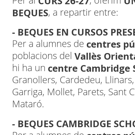
CURS 26-27
UN
Per al
, oferim
BEQUES
, a repartir entre:
- BEQUES EN CURSOS PRES
centres pú
Per a alumnes de
Vallès Orient
poblacions del
centre Cambridge 
hi ha un
Granollers, Cardedeu, Llinars,
Garriga, Mollet, Parets, Sant C
Mataró.
- BEQUES CAMBRIDGE SC