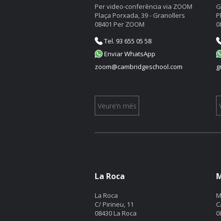
Per video-conferència via ZOOM
G
Plaça Porxada, 39 - Granollers
P
08401 Per ZOOM
0
Tel. 93 655 05 58
Enviar WhatsApp
zoom@cambridgeschool.com
g
Veure’n més
La Roca
M
La Roca
M
C/ Pirineu, 11
C
08430 La Roca
0