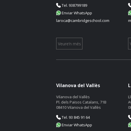
Tel. 938799189
Enviar WhatsApp
laroca@cambridgeschool.com
m
Veure’n més
Vilanova del Vallès
L
Vilanova del Vallès
L
Pl. dels Països Catalans, 71B
A
08410 Vilanova del Vallès
0
Tel. 93 845 91 64
Enviar WhatsApp