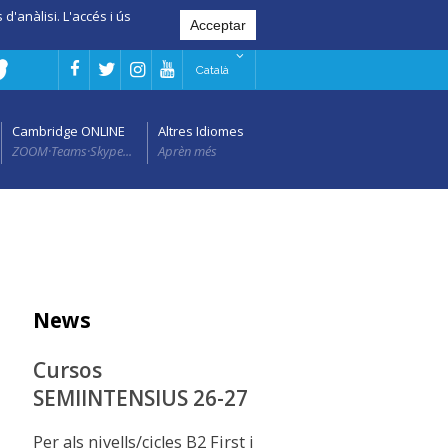
d'anàlisi. L'accés i ús
Català
Cambridge ONLINE
Altres Idiomes
ZOOM·Teams·Skype...
Aprèn més
News
Cursos
SEMIINTENSIUS 26-27
Per als nivells/cicles B2 First i