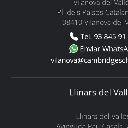
Vilanova del Vall
Pl. dels Països Catala
08410 Vilanova del V
Tel. 93 845 91
Enviar Whats
vilanova@cambridgesc
Llinars del Val
Llinars del Vallè
Avinguda Pau Casals, 