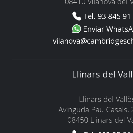
08410 Vilanova del V
Tel. 93 845 91
Enviar Whats
vilanova@cambridgesc
Llinars del Val
Llinars del Vallè
Avinguda Pau Casals, 
08450 Llinars del V