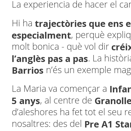
La experiencia de hacer el c
trajectòries que ens
Hi ha
especialment
, perquè expli
créi
molt bonica - què vol dir
l’anglès pas a pas
. La històr
Barrios
n’és un exemple magn
Infa
La Maria va començar a
5 anys
Granoll
, al centre de
d’aleshores ha fet tot el seu
Pre A1 Sta
nosaltres: des del