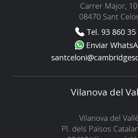
Carrer Major, 1
08470 Sant Celo
Tel. 93 860 35
Enviar Whats
santceloni@cambridges
Vilanova del Va
Vilanova del Vall
Pl. dels Països Catala