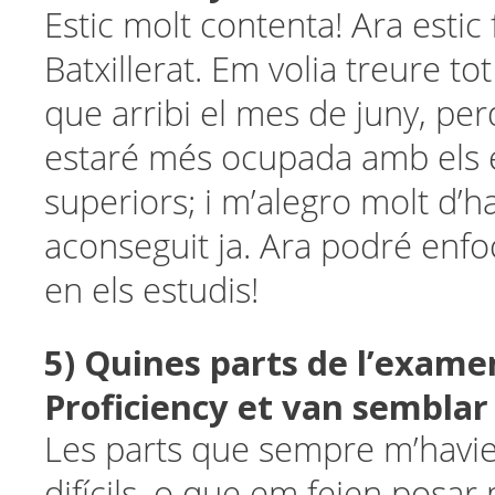
Estic molt contenta! Ara estic
Batxillerat. Em volia treure to
que arribi el mes de juny, per
estaré més ocupada amb els 
superiors; i m’alegro molt d’h
aconseguit ja. Ara podré en
en els estudis!
5) Quines parts de l’exame
Proficiency et van semblar
Les parts que sempre m’havi
difícils, o que em feien posar