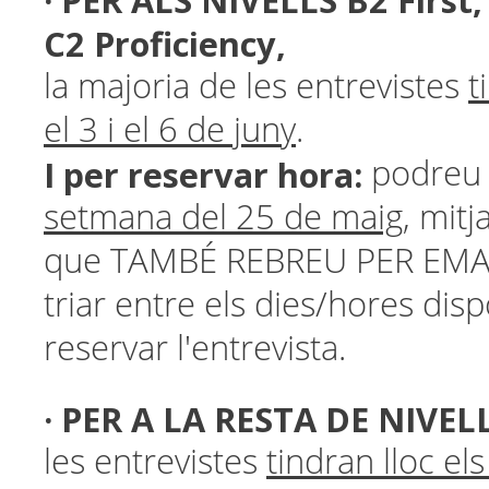
· PER ALS NIVELLS B2 First
C2 Proficiency,
la majoria de les entrevistes
t
el 3 i el 6 de juny
.
I per reservar hora:
podreu
setmana del 25 de maig
,
mitj
que TAMBÉ REBREU PER EMAI
triar entre els dies/hores dis
reservar l'entrevista.
· PER A LA RESTA DE NIVEL
les entrevistes
tindran lloc el