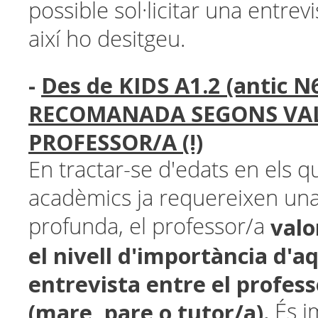
possible sol·licitar una entrevi
així ho desitgeu.
-
Des de KIDS A1.2 (antic N6
RECOMANADA SEGONS VA
PROFESSOR/A (!)
En tractar-se d'edats en els q
acadèmics ja requereixen una
valo
profunda, el professor/a
el nivell d'importància d'a
entrevista entre el professo
(mare, pare o tutor/a).
És i